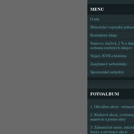
MENU
O nás
Historické vojenské jedno
Kontaktné údaje
Stanovy, tlačivá, 2 % z dan
ochrana osobných údajov
Vojaci, KVH a história
Zaujímavé webstránky
Sponzorské subjekty
FOTOALBUM
1. Oficiálne akcie - reenac
2. Klubové akcie, cvičenia
manévre a pietne akty
3. Zahraničné misie, múzeá
burzy a súvisiace akcie