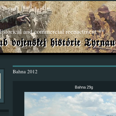
torical and commercial reenactment **
Bahna 2012
Bahna 29g