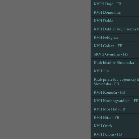
KVPH Dojč - FB
KVH Domovina
KVH Dukla
KVH Dukliansky priesmyk
KVH Feldgrau
KVH Golian - FB
SKVH Gvardija - FB
Klub histórie Slovenska
KVH Juh
Klub priateľov vojenskej h
Slovenska - FB
KVH Komoča - FB
KVH Krasnogvardejci - FB
KVH Mor Ho! - FB
KVH Nitra - FB
KVH Ostrô
KVH Polom - FB