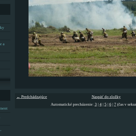
tky
e a
← Predchádzajúce
Naspäť do zložky
Automatické precházenie:
3
|
4
|
5
|
6
|
7
(čas v seku
tment
,
,