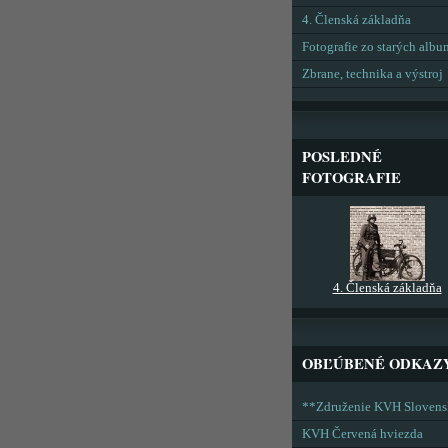
4. Členská základňa
Fotografie zo starých alb
Zbrane, technika a výstroj
POSLEDNÉ
FOTOGRAFIE
4. Členská základňa
OBĽÚBENÉ ODKAZ
**Združenie KVH Sloven
KVH Červená hviezda