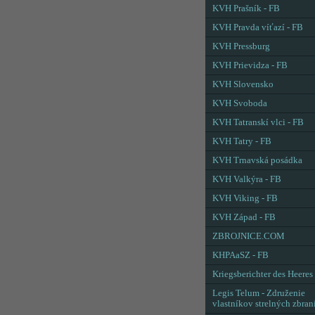
KVH Prašník - FB
KVH Pravda víťazí - FB
KVH Pressburg
KVH Prievidza - FB
KVH Slovensko
KVH Svoboda
KVH Tatranskí vlci - FB
KVH Tatry - FB
KVH Trnavská posádka
KVH Valkýra - FB
KVH Viking - FB
KVH Západ - FB
ZBROJNICE.COM
KHPAaSZ - FB
Kriegsberichter des Heeres
Legis Telum - Združenie
vlastníkov strelných zbran