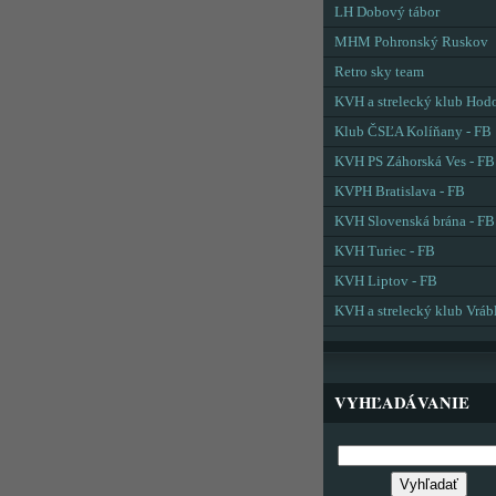
LH Dobový tábor
MHM Pohronský Ruskov
Retro sky team
KVH a strelecký klub Hod
Klub ČSĽA Kolíňany - FB
KVH PS Záhorská Ves - FB
KVPH Bratislava - FB
KVH Slovenská brána - FB
KVH Turiec - FB
KVH Liptov - FB
KVH a strelecký klub Vráb
VYHĽADÁVANIE