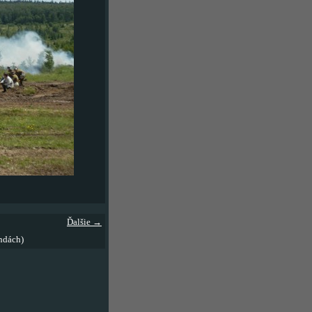
Ďalšie →
ndách)