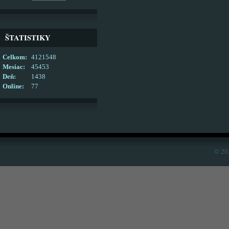
ŠTATISTIKY
Celkom:
4121548
Mesiac:
45453
Deň:
1438
Online:
77
© 20