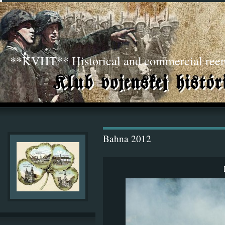
**KVHT** Historical and commercial ree
Bahna 2012