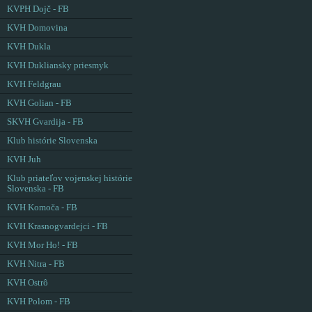
KVPH Dojč - FB
KVH Domovina
KVH Dukla
KVH Dukliansky priesmyk
KVH Feldgrau
KVH Golian - FB
SKVH Gvardija - FB
Klub histórie Slovenska
KVH Juh
Klub priateľov vojenskej histórie
Slovenska - FB
KVH Komoča - FB
KVH Krasnogvardejci - FB
KVH Mor Ho! - FB
KVH Nitra - FB
KVH Ostrô
KVH Polom - FB