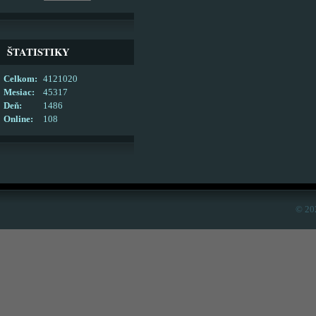
ŠTATISTIKY
Celkom:
4121020
Mesiac:
45317
Deň:
1486
Online:
108
© 20