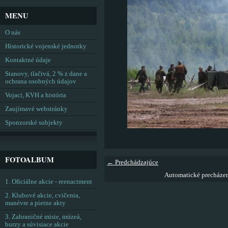
MENU
O nás
Historické vojenské jednotky
Kontaktné údaje
Stanovy, tlačivá, 2 % z dane a
ochrana osobných údajov
Vojaci, KVH a história
Zaujímavé webstránky
Sponzorské subjekty
FOTOALBUM
← Predchádzajúce
Automatické precháze
1. Oficiálne akcie - reenactment
2. Klubové akcie, cvičenia,
manévre a pietne akty
3. Zahraničné misie, múzeá,
burzy a súvisiace akcie