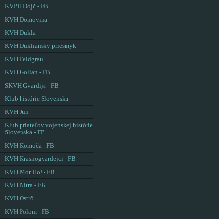
KVPH Dojč - FB
KVH Domovina
KVH Dukla
KVH Dukliansky priesmyk
KVH Feldgrau
KVH Golian - FB
SKVH Gvardija - FB
Klub histórie Slovenska
KVH Juh
Klub priateľov vojenskej histórie
Slovenska - FB
KVH Komoča - FB
KVH Krasnogvardejci - FB
KVH Mor Ho! - FB
KVH Nitra - FB
KVH Ostrô
KVH Polom - FB