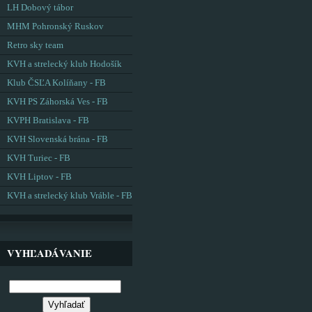
LH Dobový tábor
MHM Pohronský Ruskov
Retro sky team
KVH a strelecký klub Hodošík
Klub ČSĽA Kolíňany - FB
KVH PS Záhorská Ves - FB
KVPH Bratislava - FB
KVH Slovenská brána - FB
KVH Turiec - FB
KVH Liptov - FB
KVH a strelecký klub Vráble - FB
VYHĽADÁVANIE