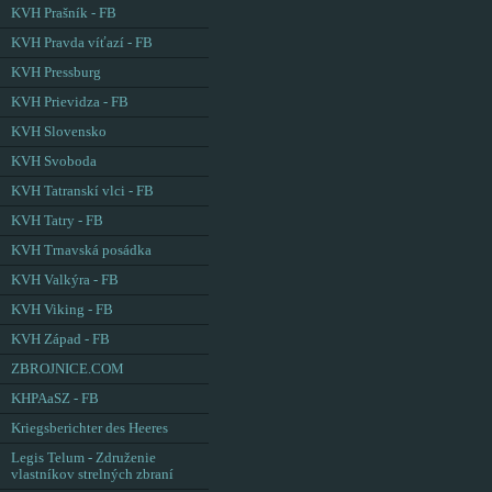
KVH Prašník - FB
KVH Pravda víťazí - FB
KVH Pressburg
KVH Prievidza - FB
KVH Slovensko
KVH Svoboda
KVH Tatranskí vlci - FB
KVH Tatry - FB
KVH Trnavská posádka
KVH Valkýra - FB
KVH Viking - FB
KVH Západ - FB
ZBROJNICE.COM
KHPAaSZ - FB
Kriegsberichter des Heeres
Legis Telum - Združenie
vlastníkov strelných zbraní