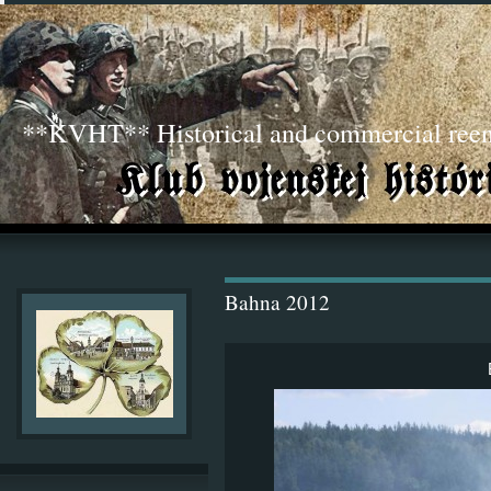
**KVHT** Historical and commercial ree
Bahna 2012