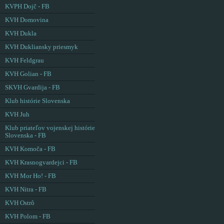
KVPH Dojč - FB
KVH Domovina
KVH Dukla
KVH Dukliansky priesmyk
KVH Feldgrau
KVH Golian - FB
SKVH Gvardija - FB
Klub histórie Slovenska
KVH Juh
Klub priateľov vojenskej histórie
Slovenska - FB
KVH Komoča - FB
KVH Krasnogvardejci - FB
KVH Mor Ho! - FB
KVH Nitra - FB
KVH Ostrô
KVH Polom - FB