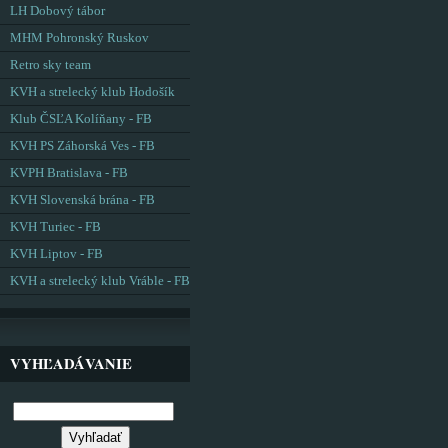
LH Dobový tábor
MHM Pohronský Ruskov
Retro sky team
KVH a strelecký klub Hodošík
Klub ČSĽA Kolíňany - FB
KVH PS Záhorská Ves - FB
KVPH Bratislava - FB
KVH Slovenská brána - FB
KVH Turiec - FB
KVH Liptov - FB
KVH a strelecký klub Vráble - FB
VYHĽADÁVANIE