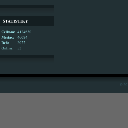
ŠTATISTIKY
Celkom:
4124650
Mesiac:
46094
Deň:
2077
Online:
53
© 20