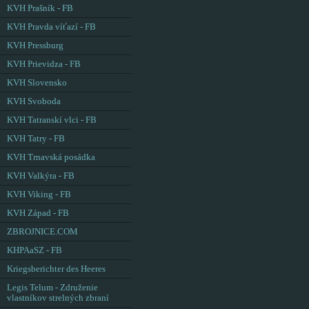
KVH Prašník - FB
KVH Pravda víťazí - FB
KVH Pressburg
KVH Prievidza - FB
KVH Slovensko
KVH Svoboda
KVH Tatranskí vlci - FB
KVH Tatry - FB
KVH Trnavská posádka
KVH Valkýra - FB
KVH Viking - FB
KVH Západ - FB
ZBROJNICE.COM
KHPAaSZ - FB
Kriegsberichter des Heeres
Legis Telum - Združenie
vlastníkov strelných zbraní