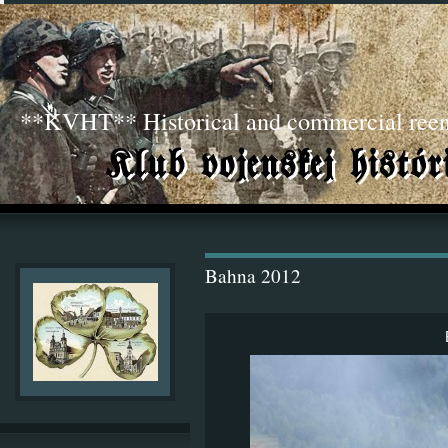
**KVHT** Historical and commercial ree
Bahna 2012