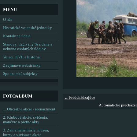
MENU
O nás
Historické vojenské jednotky
Kontaktné údaje
Stanovy, tlačivá, 2 % z dane a
ochrana osobných údajov
Vojaci, KVH a história
Zaujímavé webstránky
Sponzorské subjekty
FOTOALBUM
← Predchádzajúce
Automatické precháze
1. Oficiálne akcie - reenactment
2. Klubové akcie, cvičenia,
manévre a pietne akty
3. Zahraničné misie, múzeá,
burzy a súvisiace akcie