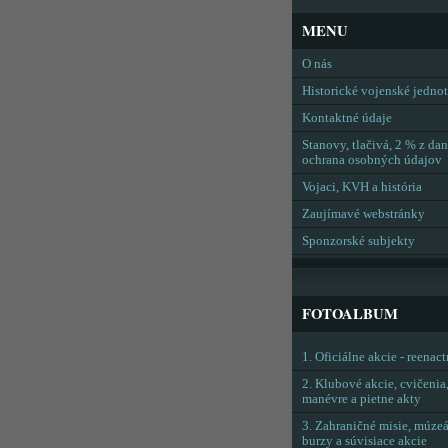
MENU
O nás
Historické vojenské jedno
Kontaktné údaje
Stanovy, tlačivá, 2 % z dan
ochrana osobných údajov
Vojaci, KVH a história
Zaujímavé webstránky
Sponzorské subjekty
FOTOALBUM
1. Oficiálne akcie - reenac
2. Klubové akcie, cvičenia
manévre a pietne akty
3. Zahraničné misie, múzeá
burzy a súvisiace akcie