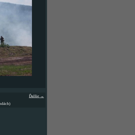
Ďalšie →
ndách)