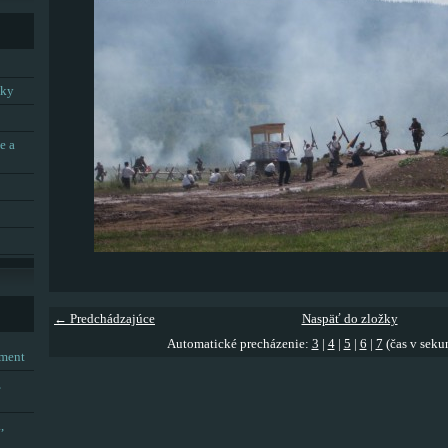
tky
e a
← Predchádzajúce
Naspäť do zložky
Automatické precházenie:
3
|
4
|
5
|
6
|
7
(čas v seku
tment
,
,