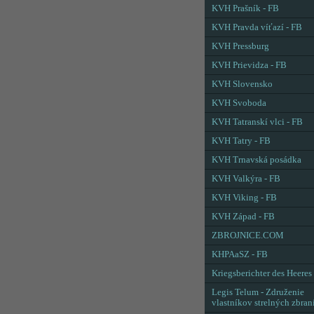
KVH Prašník - FB
KVH Pravda víťazí - FB
KVH Pressburg
KVH Prievidza - FB
KVH Slovensko
KVH Svoboda
KVH Tatranskí vlci - FB
KVH Tatry - FB
KVH Trnavská posádka
KVH Valkýra - FB
KVH Viking - FB
KVH Západ - FB
ZBROJNICE.COM
KHPAaSZ - FB
Kriegsberichter des Heeres
Legis Telum - Združenie
vlastníkov strelných zbran