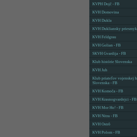
KVPH Dojč - FB
KVH Domovina
KVH Dukla
KVH Dukliansky priesmyk
KVH Feldgrau
KVH Golian - FB
SKVH Gvardija - FB
Klub histórie Slovenska
KVH Juh
Klub priateľov vojenskej h
Slovenska - FB
KVH Komoča - FB
KVH Krasnogvardejci - FB
KVH Mor Ho! - FB
KVH Nitra - FB
KVH Ostrô
KVH Polom - FB