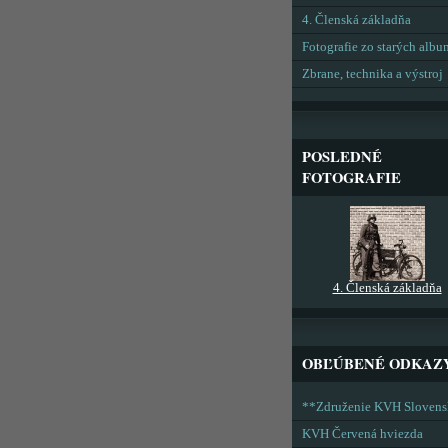
4. Členská základňa
Fotografie zo starých alb
Zbrane, technika a výstroj
POSLEDNÉ
FOTOGRAFIE
4. Členská základňa
OBĽÚBENÉ ODKAZ
**Združenie KVH Sloven
KVH Červená hviezda