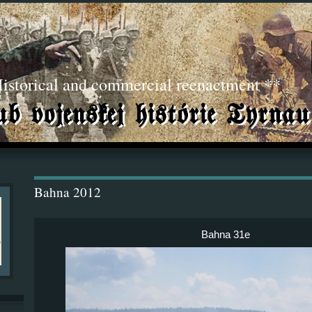
torical and commercial reenactment **
Bahna 2012
Bahna 31e