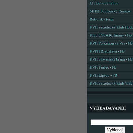
LH Dobový tábor
MHM Pohronský Ruskov
Retro sky team
KVH a strelecký klub Hod
Klub ČSĽA Kolíňany - FB
KVH PS Záhorská Ves - FB
KVPH Bratislava - FB
KVH Slovenská brána - FB
KVH Turiec - FB
KVH Liptov - FB
KVH a strelecký klub Vráb
VYHĽADÁVANIE