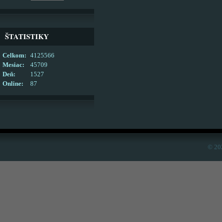
ŠTATISTIKY
Celkom:
4125566
Mesiac:
45709
Deň:
1527
Online:
87
© 20