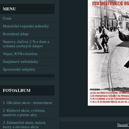
MENU
O nás
Historické vojenské jednotky
Kontaktné údaje
Stanovy, tlačivá, 2 % z dane a
ochrana osobných údajov
Vojaci, KVH a história
Zaujímavé webstránky
Sponzorské subjekty
FOTOALBUM
1. Oficiálne akcie - reenactment
2. Klubové akcie, cvičenia,
manévre a pietne akty
3. Zahraničné misie, múzeá,
Naspäť
burzy a súvisiace akcie