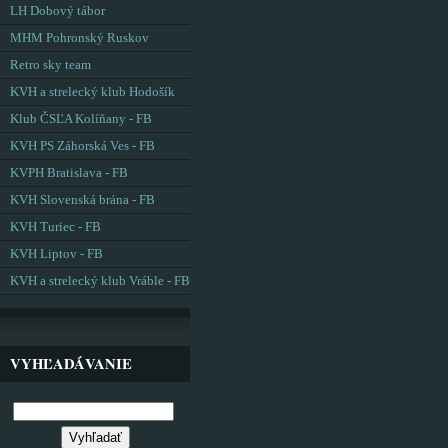
LH Dobový tábor
MHM Pohronský Ruskov
Retro sky team
KVH a strelecký klub Hodošík
Klub ČSĽA Kolíňany - FB
KVH PS Záhorská Ves - FB
KVPH Bratislava - FB
KVH Slovenská brána - FB
KVH Turiec - FB
KVH Liptov - FB
KVH a strelecký klub Vráble - FB
VYHĽADÁVANIE