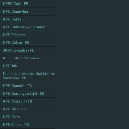
KVPH Dojč - FB
KVH Domovina
KVH Dukla
KVH Dukliansky priesmyk
KVH Feldgrau
KVH Golian - FB
SKVH Gvardija - FB
Klub histórie Slovenska
KVH Juh
Klub priateľov vojenskej histórie
Slovenska - FB
KVH Komoča - FB
KVH Krasnogvardejci - FB
KVH Mor Ho! - FB
KVH Nitra - FB
KVH Ostrô
KVH Polom - FB