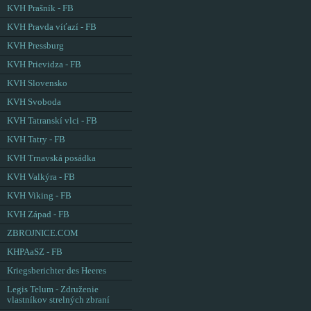
KVH Prašník - FB
KVH Pravda víťazí - FB
KVH Pressburg
KVH Prievidza - FB
KVH Slovensko
KVH Svoboda
KVH Tatranskí vlci - FB
KVH Tatry - FB
KVH Trnavská posádka
KVH Valkýra - FB
KVH Viking - FB
KVH Západ - FB
ZBROJNICE.COM
KHPAaSZ - FB
Kriegsberichter des Heeres
Legis Telum - Združenie
vlastníkov strelných zbraní