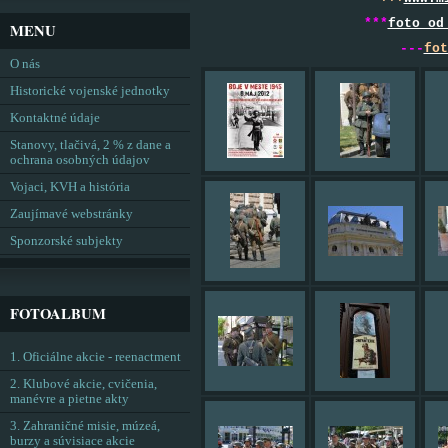
***
foto od
MENU
---
fot
O nás
Historické vojenské jednotky
Kontaktné údaje
Stanovy, tlačivá, 2 % z dane a
ochrana osobných údajov
Vojaci, KVH a história
Zaujímavé webstránky
Sponzorské subjekty
FOTOALBUM
1. Oficiálne akcie - reenactment
2. Klubové akcie, cvičenia,
manévre a pietne akty
3. Zahraničné misie, múzeá,
burzy a súvisiace akcie