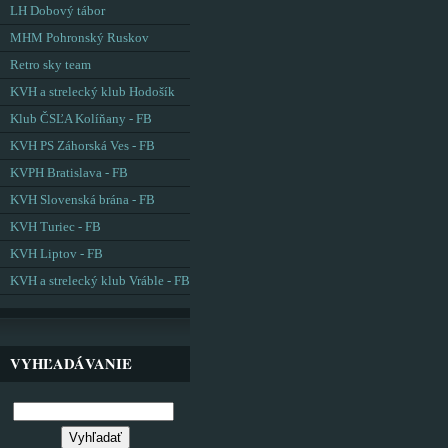
LH Dobový tábor
MHM Pohronský Ruskov
Retro sky team
KVH a strelecký klub Hodošík
Klub ČSĽA Kolíňany - FB
KVH PS Záhorská Ves - FB
KVPH Bratislava - FB
KVH Slovenská brána - FB
KVH Turiec - FB
KVH Liptov - FB
KVH a strelecký klub Vráble - FB
VYHĽADÁVANIE