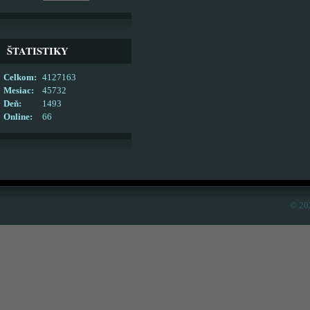
ŠTATISTIKY
Celkom:
4127163
Mesiac:
45732
Deň:
1493
Online:
66
© 20