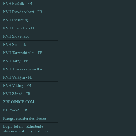
KVH Prašník - FB
KVH Pravda víťazí - FB
KVH Pressburg
KVH Prievidza - FB
KVH Slovensko
KVH Svoboda
KVH Tatranskí vlci - FB
KVH Tatry - FB
KVH Trnavská posádka
KVH Valkýra - FB
KVH Viking - FB
KVH Západ - FB
ZBROJNICE.COM
KHPAaSZ - FB
Kriegsberichter des Heeres
Legis Telum - Združenie
vlastníkov strelných zbraní