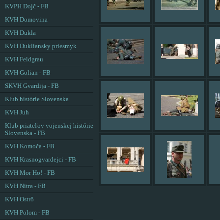
KVPH Dojč - FB
KVH Domovina
KVH Dukla
KVH Dukliansky priesmyk
KVH Feldgrau
KVH Golian - FB
SKVH Gvardija - FB
Klub histórie Slovenska
KVH Juh
Klub priateľov vojenskej histórie
Slovenska - FB
KVH Komoča - FB
KVH Krasnogvardejci - FB
KVH Mor Ho! - FB
KVH Nitra - FB
KVH Ostrô
KVH Polom - FB