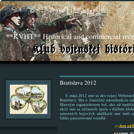
**KVHT** Historical and commercial ree
Bratislava 2012
8. mája 2012 sme sa ako vojaci Wehrmachtu
Bratislavy. Išlo o čiastočnú rekonštrukciu 
Hlavným organizátorom bol, ako už tradič
akcii sme sa zúčastnili spolu s ďalšími klu
samotných bojových ukážkach sme mali za
ľahko pancierované vozidlá.
.::..
foto od
+++
www.m