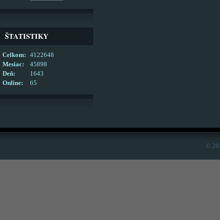
ŠTATISTIKY
Celkom:
4122648
Mesiac:
45898
Deň:
1643
Online:
65
© 20