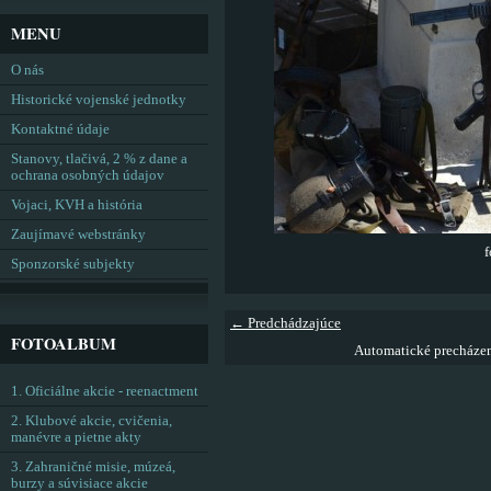
MENU
O nás
Historické vojenské jednotky
Kontaktné údaje
Stanovy, tlačivá, 2 % z dane a
ochrana osobných údajov
Vojaci, KVH a história
Zaujímavé webstránky
f
Sponzorské subjekty
← Predchádzajúce
FOTOALBUM
Automatické precháze
1. Oficiálne akcie - reenactment
2. Klubové akcie, cvičenia,
manévre a pietne akty
3. Zahraničné misie, múzeá,
burzy a súvisiace akcie