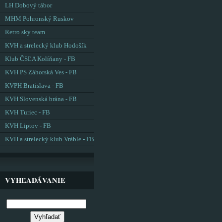
LH Dobový tábor
MHM Pohronský Ruskov
Retro sky team
KVH a strelecký klub Hodošík
Klub ČSĽA Kolíňany - FB
KVH PS Záhorská Ves - FB
KVPH Bratislava - FB
KVH Slovenská brána - FB
KVH Turiec - FB
KVH Liptov - FB
KVH a strelecký klub Vráble - FB
VYHĽADÁVANIE