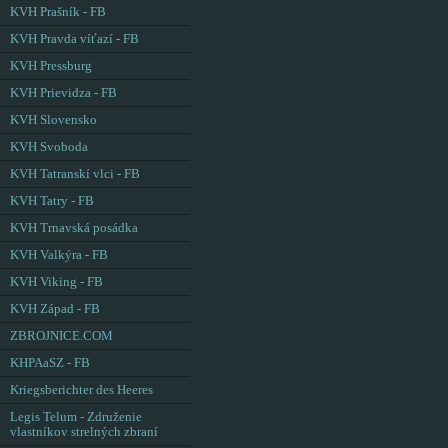
KVH Prašník - FB
KVH Pravda víťazí - FB
KVH Pressburg
KVH Prievidza - FB
KVH Slovensko
KVH Svoboda
KVH Tatranskí vlci - FB
KVH Tatry - FB
KVH Trnavská posádka
KVH Valkýra - FB
KVH Viking - FB
KVH Západ - FB
ZBROJNICE.COM
KHPAaSZ - FB
Kriegsberichter des Heeres
Legis Telum - Združenie
vlastníkov strelných zbraní