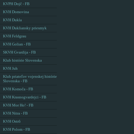
KVPH Dojč - FB
KVH Domovina
KVH Dukla
KVH Dukliansky priesmyk
KVH Feldgrau
KVH Golian - FB
SKVH Gvardija - FB
Klub histórie Slovenska
KVH Juh
Klub priateľov vojenskej histórie
Slovenska - FB
KVH Komoča - FB
KVH Krasnogvardejci - FB
KVH Mor Ho! - FB
KVH Nitra - FB
KVH Ostrô
KVH Polom - FB