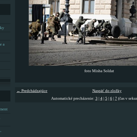
tky
e a
foto Misha Soldat
← Predchádzajúce
Naspäť do zložky
Automatické precházenie:
3
|
4
|
5
|
6
|
7
(čas v seku
tment
,
,