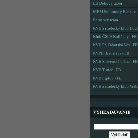
LH Dobový tábor
MHM Pohronský Ruskov
Retro sky team
KVH a strelecký klub Hod
Klub ČSĽA Kolíňany - FB
KVH PS Záhorská Ves - FB
KVPH Bratislava - FB
KVH Slovenská brána - FB
KVH Turiec - FB
KVH Liptov - FB
KVH a strelecký klub Vráb
VYHĽADÁVANIE