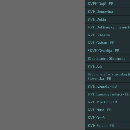
KVPH Dojč - FB
KVH Domovina
KVH Dukla
KVH Dukliansky priesmyk
KVH Feldgrau
KVH Golian - FB
SKVH Gvardija - FB
Klub histórie Slovenska
KVH Juh
Klub priateľov vojenskej h
Slovenska - FB
KVH Komoča - FB
KVH Krasnogvardejci - FB
KVH Mor Ho! - FB
KVH Nitra - FB
KVH Ostrô
KVH Polom - FB