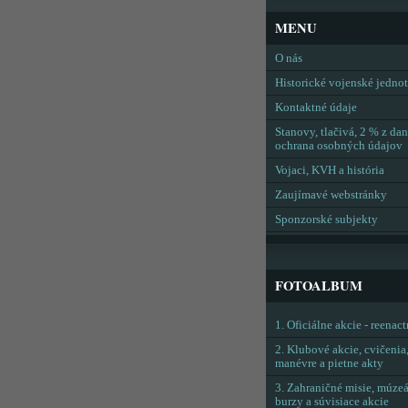
MENU
O nás
Historické vojenské jedno
Kontaktné údaje
Stanovy, tlačivá, 2 % z dan
ochrana osobných údajov
Vojaci, KVH a história
Zaujímavé webstránky
Sponzorské subjekty
FOTOALBUM
1. Oficiálne akcie - reenac
2. Klubové akcie, cvičenia
manévre a pietne akty
3. Zahraničné misie, múzeá
burzy a súvisiace akcie