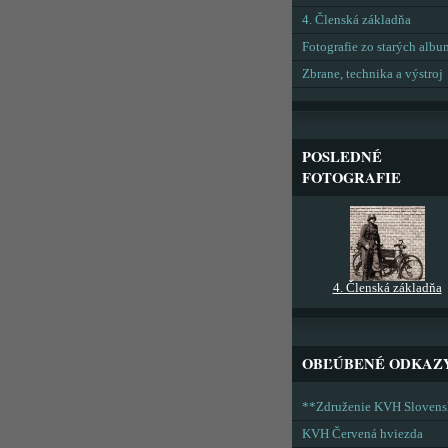
4. Členská základňa
Fotografie zo starých alb
Zbrane, technika a výstroj
POSLEDNÉ
FOTOGRAFIE
4. Členská základňa
OBĽÚBENÉ ODKAZ
**Združenie KVH Sloven
KVH Červená hviezda