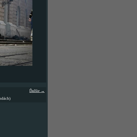
Ďalšie →
ndách)