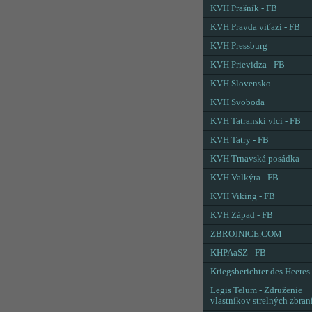
KVH Prašník - FB
KVH Pravda víťazí - FB
KVH Pressburg
KVH Prievidza - FB
KVH Slovensko
KVH Svoboda
KVH Tatranskí vlci - FB
KVH Tatry - FB
KVH Trnavská posádka
KVH Valkýra - FB
KVH Viking - FB
KVH Západ - FB
ZBROJNICE.COM
KHPAaSZ - FB
Kriegsberichter des Heeres
Legis Telum - Združenie
vlastníkov strelných zbran