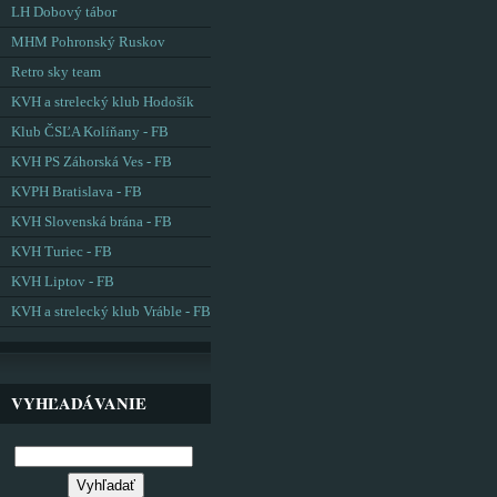
LH Dobový tábor
MHM Pohronský Ruskov
Retro sky team
KVH a strelecký klub Hodošík
Klub ČSĽA Kolíňany - FB
KVH PS Záhorská Ves - FB
KVPH Bratislava - FB
KVH Slovenská brána - FB
KVH Turiec - FB
KVH Liptov - FB
KVH a strelecký klub Vráble - FB
VYHĽADÁVANIE