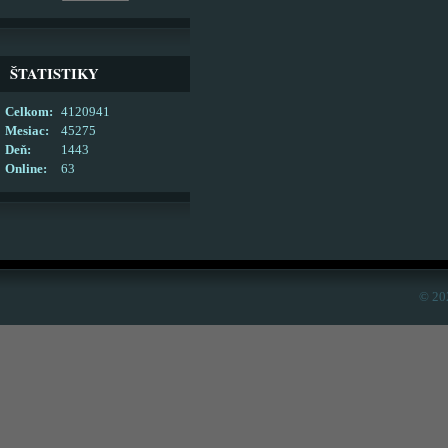
ŠTATISTIKY
Celkom:
4120941
Mesiac:
45275
Deň:
1443
Online:
63
© 20