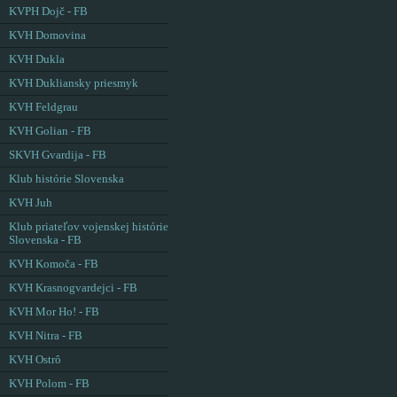
KVPH Dojč - FB
KVH Domovina
KVH Dukla
KVH Dukliansky priesmyk
KVH Feldgrau
KVH Golian - FB
SKVH Gvardija - FB
Klub histórie Slovenska
KVH Juh
Klub priateľov vojenskej histórie
Slovenska - FB
KVH Komoča - FB
KVH Krasnogvardejci - FB
KVH Mor Ho! - FB
KVH Nitra - FB
KVH Ostrô
KVH Polom - FB