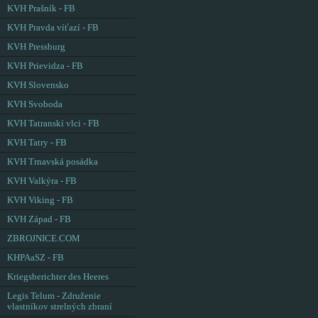
KVH Prašník - FB
KVH Pravda víťazí - FB
KVH Pressburg
KVH Prievidza - FB
KVH Slovensko
KVH Svoboda
KVH Tatranskí vlci - FB
KVH Tatry - FB
KVH Trnavská posádka
KVH Valkýra - FB
KVH Viking - FB
KVH Západ - FB
ZBROJNICE.COM
KHPAaSZ - FB
Kriegsberichter des Heeres
Legis Telum - Združenie
vlastníkov strelných zbraní