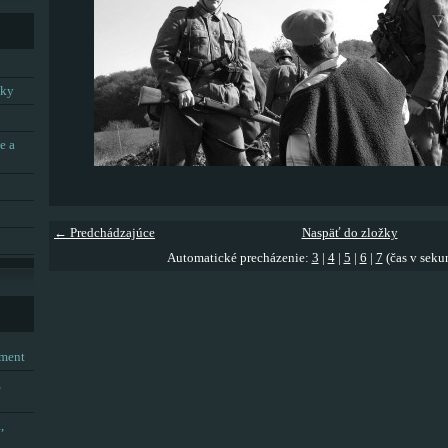
tky
e a
← Predchádzajúce
Naspäť do zložky
Automatické precházenie:
3
|
4
|
5
|
6
|
7
(čas v seku
tment
,
,