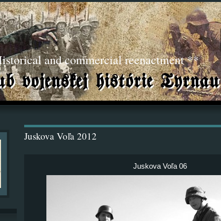
torical and commercial reenactment **
Juskova Voľa 2012
Juskova Voľa 06