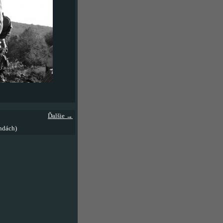
Ďalšie →
ndách)