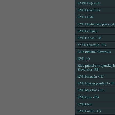
KVPH Dojč - FB
KVH Domovina
KVH Dukla
KVH Dukliansky priesmyk
KVH Feldgrau
KVH Golian - FB
SKVH Gvardija - FB
Klub histórie Slovenska
KVH Juh
Klub priateľov vojenskej h
Slovenska - FB
KVH Komoča - FB
KVH Krasnogvardejci - FB
KVH Mor Ho! - FB
KVH Nitra - FB
KVH Ostrô
KVH Polom - FB