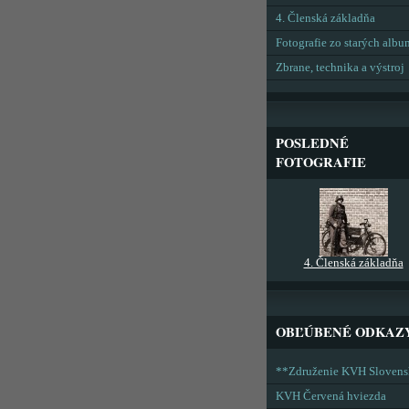
4. Členská základňa
Fotografie zo starých alb
Zbrane, technika a výstroj
POSLEDNÉ
FOTOGRAFIE
4. Členská základňa
OBĽÚBENÉ ODKAZ
**Združenie KVH Sloven
KVH Červená hviezda