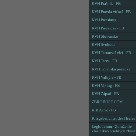
KVH Prašník - FB
KVH Pravda víťazí - FB
KVH Pressburg
KVH Prievidza - FB
KVH Slovensko
KVH Svoboda
KVH Tatranskí vlci - FB
KVH Tatry - FB
KVH Trnavská posádka
KVH Valkýra - FB
KVH Viking - FB
KVH Západ - FB
ZBROJNICE.COM
KHPAaSZ - FB
Kriegsberichter des Heeres
Legis Telum - Združenie
vlastníkov strelných zbran