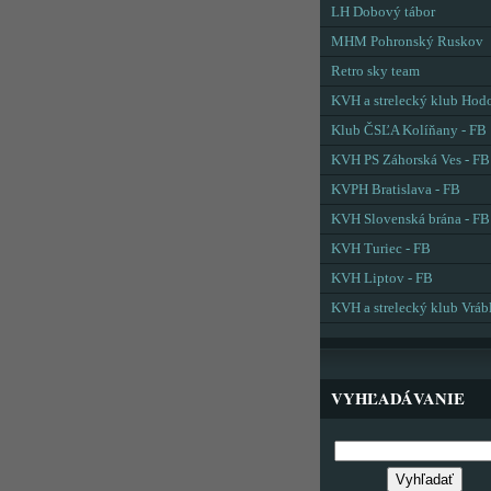
LH Dobový tábor
MHM Pohronský Ruskov
Retro sky team
KVH a strelecký klub Hod
Klub ČSĽA Kolíňany - FB
KVH PS Záhorská Ves - FB
KVPH Bratislava - FB
KVH Slovenská brána - FB
KVH Turiec - FB
KVH Liptov - FB
KVH a strelecký klub Vráb
VYHĽADÁVANIE