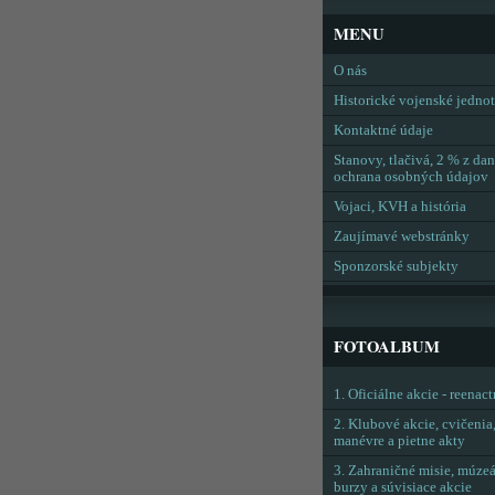
MENU
O nás
Historické vojenské jedno
Kontaktné údaje
Stanovy, tlačivá, 2 % z dan
ochrana osobných údajov
Vojaci, KVH a história
Zaujímavé webstránky
Sponzorské subjekty
FOTOALBUM
1. Oficiálne akcie - reenac
2. Klubové akcie, cvičenia
manévre a pietne akty
3. Zahraničné misie, múzeá
burzy a súvisiace akcie