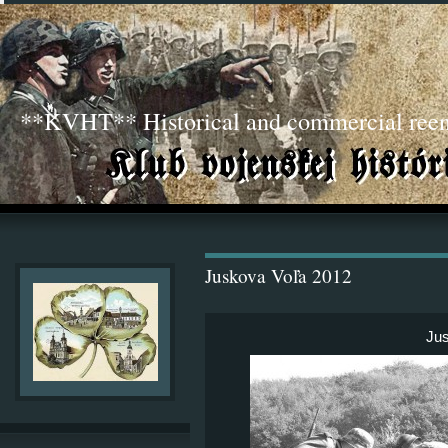
**KVHT** Historical and commercial ree
Juskova Voľa 2012
Jus