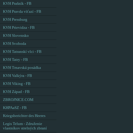
KVH Prašník - FB
KVH Pravda víťazí - FB
KVH Pressburg
KVH Prievidza - FB
KVH Slovensko
KVH Svoboda
KVH Tatranskí vlci - FB
KVH Tatry - FB
KVH Trnavská posádka
KVH Valkýra - FB
KVH Viking - FB
KVH Západ - FB
ZBROJNICE.COM
KHPAaSZ - FB
Kriegsberichter des Heeres
Legis Telum - Združenie
vlastníkov strelných zbraní