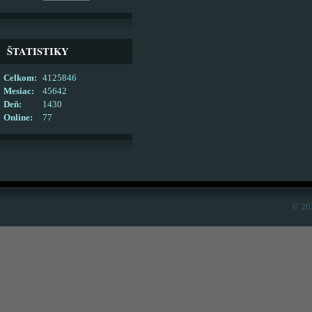
ŠTATISTIKY
Celkom:
4125846
Mesiac:
45642
Deň:
1430
Online:
77
© 20