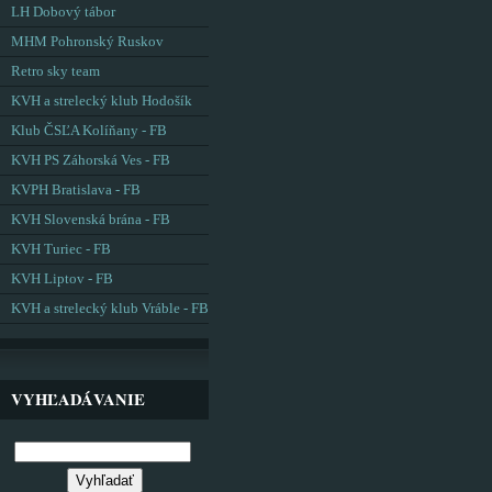
LH Dobový tábor
MHM Pohronský Ruskov
Retro sky team
KVH a strelecký klub Hodošík
Klub ČSĽA Kolíňany - FB
KVH PS Záhorská Ves - FB
KVPH Bratislava - FB
KVH Slovenská brána - FB
KVH Turiec - FB
KVH Liptov - FB
KVH a strelecký klub Vráble - FB
VYHĽADÁVANIE