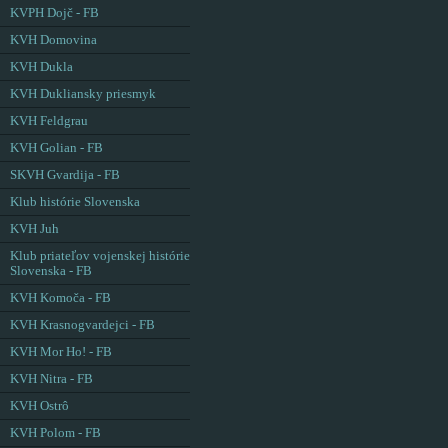
KVPH Dojč - FB
KVH Domovina
KVH Dukla
KVH Dukliansky priesmyk
KVH Feldgrau
KVH Golian - FB
SKVH Gvardija - FB
Klub histórie Slovenska
KVH Juh
Klub priateľov vojenskej histórie
Slovenska - FB
KVH Komoča - FB
KVH Krasnogvardejci - FB
KVH Mor Ho! - FB
KVH Nitra - FB
KVH Ostrô
KVH Polom - FB