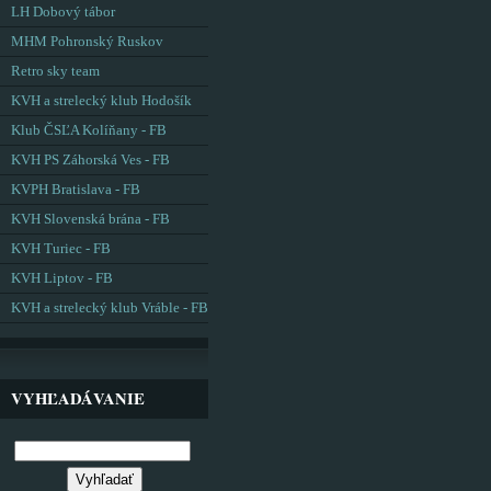
LH Dobový tábor
MHM Pohronský Ruskov
Retro sky team
KVH a strelecký klub Hodošík
Klub ČSĽA Kolíňany - FB
KVH PS Záhorská Ves - FB
KVPH Bratislava - FB
KVH Slovenská brána - FB
KVH Turiec - FB
KVH Liptov - FB
KVH a strelecký klub Vráble - FB
VYHĽADÁVANIE