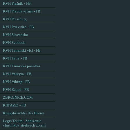
KVH Prašník - FB
KVH Pravda víťazí - FB
KVH Pressburg
KVH Prievidza - FB
KVH Slovensko
KVH Svoboda
KVH Tatranskí vlci - FB
KVH Tatry - FB
KVH Trnavská posádka
KVH Valkýra - FB
KVH Viking - FB
KVH Západ - FB
ZBROJNICE.COM
KHPAaSZ - FB
Kriegsberichter des Heeres
Legis Telum - Združenie
vlastníkov strelných zbraní