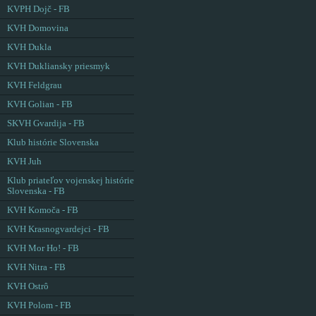
KVPH Dojč - FB
KVH Domovina
KVH Dukla
KVH Dukliansky priesmyk
KVH Feldgrau
KVH Golian - FB
SKVH Gvardija - FB
Klub histórie Slovenska
KVH Juh
Klub priateľov vojenskej histórie
Slovenska - FB
KVH Komoča - FB
KVH Krasnogvardejci - FB
KVH Mor Ho! - FB
KVH Nitra - FB
KVH Ostrô
KVH Polom - FB