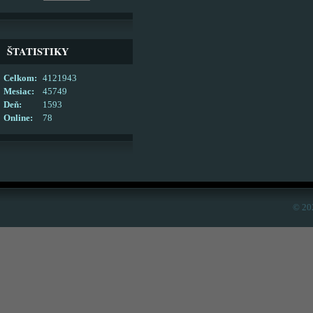
ŠTATISTIKY
Celkom:
4121943
Mesiac:
45749
Deň:
1593
Online:
78
© 20