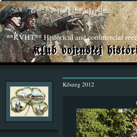
**KVHT** Historical and commercial ree
Kőszeg 2012