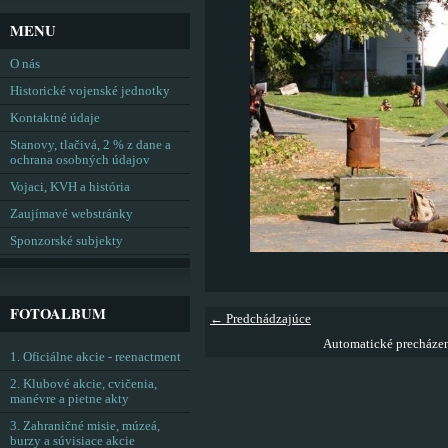
MENU
O nás
Historické vojenské jednotky
Kontaktné údaje
Stanovy, tlačivá, 2 % z dane a
ochrana osobných údajov
Vojaci, KVH a história
Zaujímavé webstránky
Sponzorské subjekty
FOTOALBUM
← Predchádzajúce
Automatické precháze
1. Oficiálne akcie - reenactment
2. Klubové akcie, cvičenia,
manévre a pietne akty
3. Zahraničné misie, múzeá,
burzy a súvisiace akcie