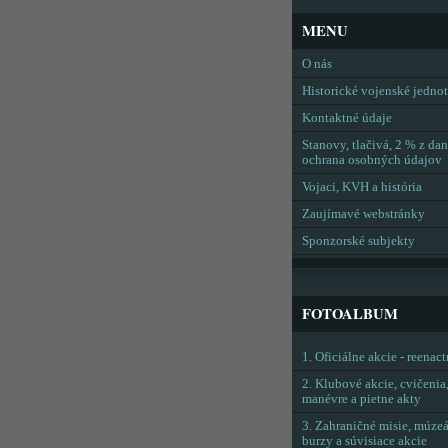
MENU
O nás
Historické vojenské jedno
Kontaktné údaje
Stanovy, tlačivá, 2 % z dan
ochrana osobných údajov
Vojaci, KVH a história
Zaujímavé webstránky
Sponzorské subjekty
FOTOALBUM
1. Oficiálne akcie - reenac
2. Klubové akcie, cvičenia
manévre a pietne akty
3. Zahraničné misie, múzeá
burzy a súvisiace akcie