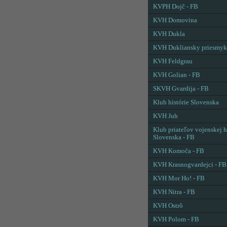
KVPH Dojč - FB
KVH Domovina
KVH Dukla
KVH Dukliansky priesmyk
KVH Feldgrau
KVH Golian - FB
SKVH Gvardija - FB
Klub histórie Slovenska
KVH Juh
Klub priateľov vojenskej h
Slovenska - FB
KVH Komoča - FB
KVH Krasnogvardejci - FB
KVH Mor Ho! - FB
KVH Nitra - FB
KVH Ostrô
KVH Polom - FB