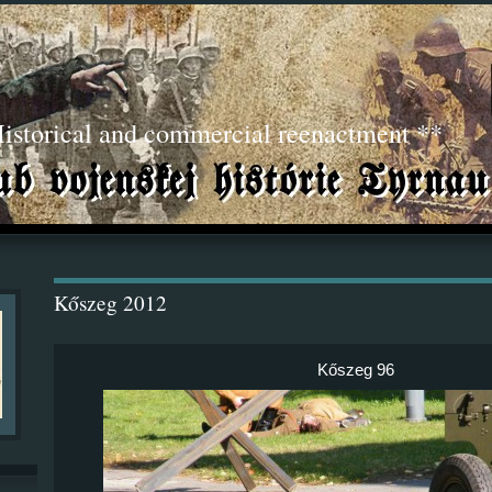
torical and commercial reenactment **
Kőszeg 2012
Kőszeg 96