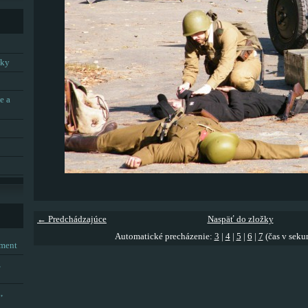
tky
e a
← Predchádzajúce
Naspäť do zložky
Automatické precházenie:
3
|
4
|
5
|
6
|
7
(čas v seku
tment
,
,