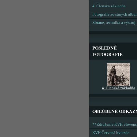
4. Členská základňa
Fotografie zo starých alb
Zbrane, technika a výstroj
POSLEDNÉ
FOTOGRAFIE
4. Členská základňa
OBĽÚBENÉ ODKAZ
**Združenie KVH Sloven
KVH Červená hviezda