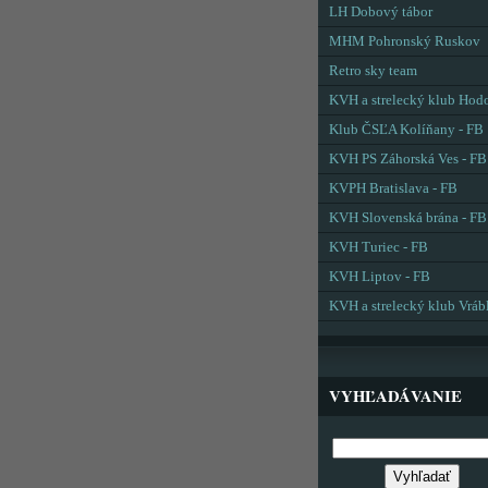
LH Dobový tábor
MHM Pohronský Ruskov
Retro sky team
KVH a strelecký klub Hod
Klub ČSĽA Kolíňany - FB
KVH PS Záhorská Ves - FB
KVPH Bratislava - FB
KVH Slovenská brána - FB
KVH Turiec - FB
KVH Liptov - FB
KVH a strelecký klub Vráb
VYHĽADÁVANIE