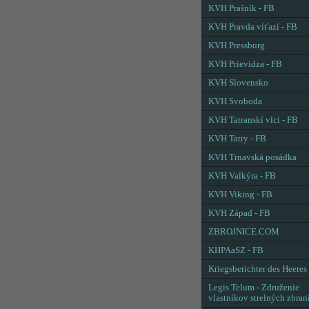
KVH Prašník - FB
KVH Pravda víťazí - FB
KVH Pressburg
KVH Prievidza - FB
KVH Slovensko
KVH Svoboda
KVH Tatranskí vlci - FB
KVH Tatry - FB
KVH Trnavská posádka
KVH Valkýra - FB
KVH Viking - FB
KVH Západ - FB
ZBROJNICE.COM
KHPAaSZ - FB
Kriegsberichter des Heeres
Legis Telum - Združenie
vlastníkov strelných zbran