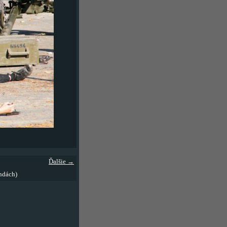
Ďalšie →
ndách)