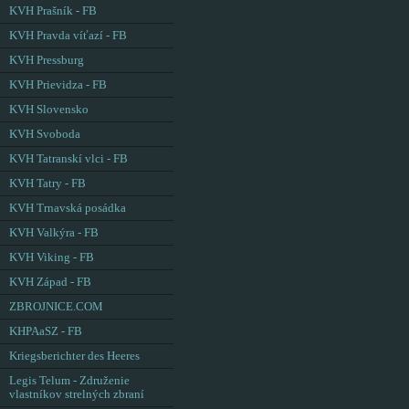
KVH Prašník - FB
KVH Pravda víťazí - FB
KVH Pressburg
KVH Prievidza - FB
KVH Slovensko
KVH Svoboda
KVH Tatranskí vlci - FB
KVH Tatry - FB
KVH Trnavská posádka
KVH Valkýra - FB
KVH Viking - FB
KVH Západ - FB
ZBROJNICE.COM
KHPAaSZ - FB
Kriegsberichter des Heeres
Legis Telum - Združenie
vlastníkov strelných zbraní