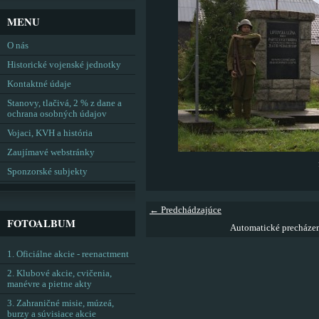
MENU
O nás
Historické vojenské jednotky
Kontaktné údaje
Stanovy, tlačivá, 2 % z dane a
ochrana osobných údajov
Vojaci, KVH a história
Zaujímavé webstránky
Sponzorské subjekty
← Predchádzajúce
FOTOALBUM
Automatické precháze
1. Oficiálne akcie - reenactment
2. Klubové akcie, cvičenia,
manévre a pietne akty
3. Zahraničné misie, múzeá,
burzy a súvisiace akcie