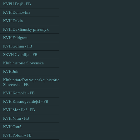
KVPH Dojč - FB
KVH Domovina
KVH Dukla
KVH Dukliansky priesmyk
KVH Feldgrau
KVH Golian - FB
SKVH Gvardija - FB
Klub histórie Slovenska
KVH Juh
Klub priateľov vojenskej histórie
Slovenska - FB
KVH Komoča - FB
KVH Krasnogvardejci - FB
KVH Mor Ho! - FB
KVH Nitra - FB
KVH Ostrô
KVH Polom - FB