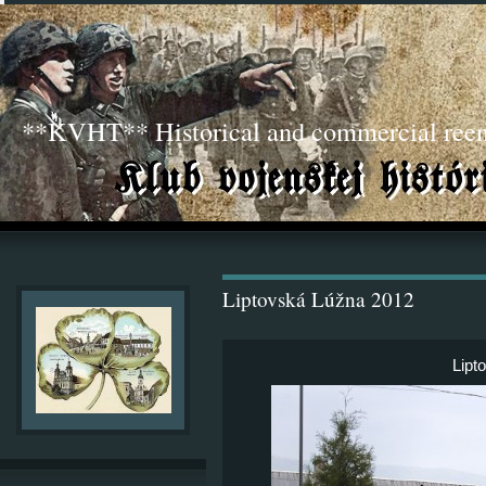
**KVHT** Historical and commercial ree
Liptovská Lúžna 2012
Lipt