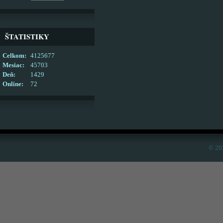
ŠTATISTIKY
Celkom:
4125677
Mesiac:
45703
Deň:
1429
Online:
72
© 20