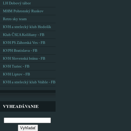
LH Dobový tábor
MHM Pohronský Ruskov
Retro sky team
KVH a strelecký klub Hodošík
Klub ČSĽA Kolíňany - FB
KVH PS Záhorská Ves - FB
KVPH Bratislava - FB
KVH Slovenská brána - FB
KVH Turiec - FB
KVH Liptov - FB
KVH a strelecký klub Vráble - FB
VYHĽADÁVANIE