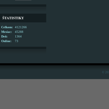
ŠTATISTIKY
Celkom:
4121266
Mesiac:
45288
Deň:
1364
Online:
73
© 20