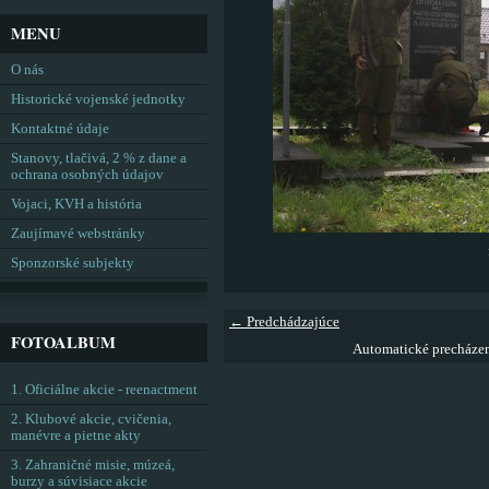
MENU
O nás
Historické vojenské jednotky
Kontaktné údaje
Stanovy, tlačivá, 2 % z dane a
ochrana osobných údajov
Vojaci, KVH a história
Zaujímavé webstránky
Sponzorské subjekty
← Predchádzajúce
FOTOALBUM
Automatické precháze
1. Oficiálne akcie - reenactment
2. Klubové akcie, cvičenia,
manévre a pietne akty
3. Zahraničné misie, múzeá,
burzy a súvisiace akcie