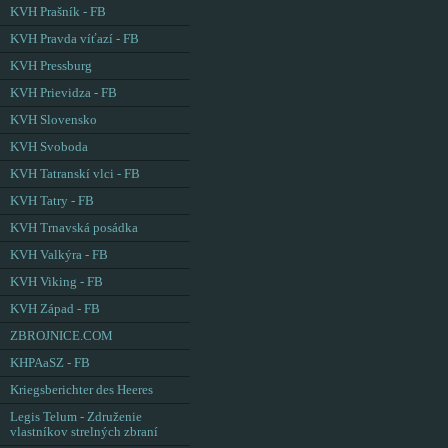
KVH Prašník - FB
KVH Pravda víťazí - FB
KVH Pressburg
KVH Prievidza - FB
KVH Slovensko
KVH Svoboda
KVH Tatranskí vlci - FB
KVH Tatry - FB
KVH Trnavská posádka
KVH Valkýra - FB
KVH Viking - FB
KVH Západ - FB
ZBROJNICE.COM
KHPAaSZ - FB
Kriegsberichter des Heeres
Legis Telum - Združenie
vlastníkov strelných zbraní