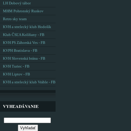
LH Dobový tábor
MHM Pohronský Ruskov
Retro sky team
KVH a strelecký klub Hodošík
Klub ČSĽA Kolíňany - FB
KVH PS Záhorská Ves - FB
KVPH Bratislava - FB
KVH Slovenská brána - FB
KVH Turiec - FB
KVH Liptov - FB
KVH a strelecký klub Vráble - FB
VYHĽADÁVANIE