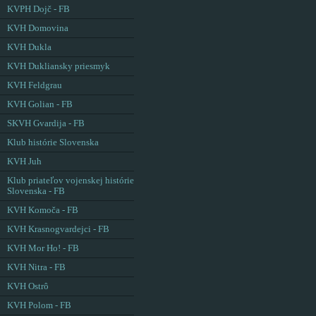
KVPH Dojč - FB
KVH Domovina
KVH Dukla
KVH Dukliansky priesmyk
KVH Feldgrau
KVH Golian - FB
SKVH Gvardija - FB
Klub histórie Slovenska
KVH Juh
Klub priateľov vojenskej histórie
Slovenska - FB
KVH Komoča - FB
KVH Krasnogvardejci - FB
KVH Mor Ho! - FB
KVH Nitra - FB
KVH Ostrô
KVH Polom - FB