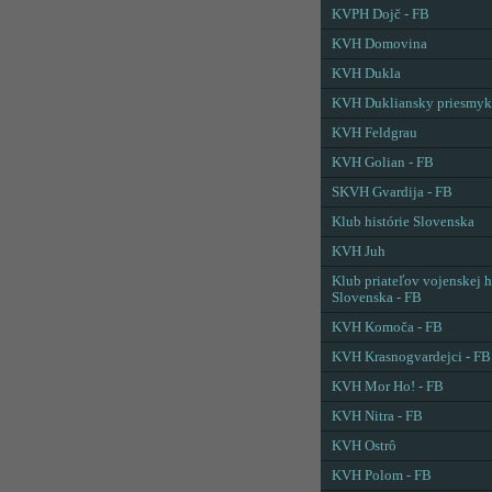
KVPH Dojč - FB
KVH Domovina
KVH Dukla
KVH Dukliansky priesmyk
KVH Feldgrau
KVH Golian - FB
SKVH Gvardija - FB
Klub histórie Slovenska
KVH Juh
Klub priateľov vojenskej h
Slovenska - FB
KVH Komoča - FB
KVH Krasnogvardejci - FB
KVH Mor Ho! - FB
KVH Nitra - FB
KVH Ostrô
KVH Polom - FB