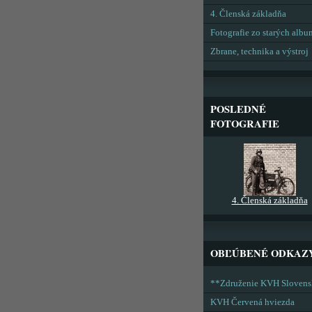
4. Členská základňa
Fotografie zo starých alb
Zbrane, technika a výstroj
POSLEDNÉ
FOTOGRAFIE
4. Členská základňa
OBĽÚBENÉ ODKAZ
**Združenie KVH Sloven
KVH Červená hviezda