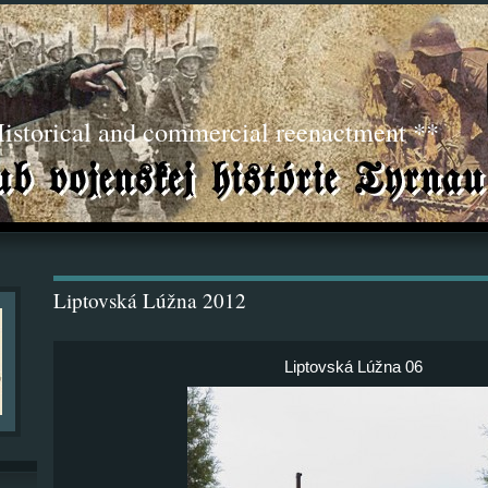
torical and commercial reenactment **
Liptovská Lúžna 2012
Liptovská Lúžna 06