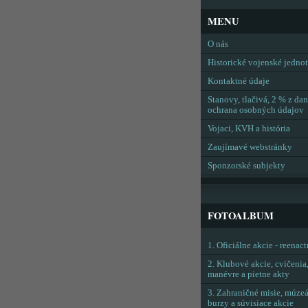
MENU
O nás
Historické vojenské jedno
Kontaktné údaje
Stanovy, tlačivá, 2 % z dan
ochrana osobných údajov
Vojaci, KVH a história
Zaujímavé webstránky
Sponzorské subjekty
FOTOALBUM
1. Oficiálne akcie - reenac
2. Klubové akcie, cvičenia
manévre a pietne akty
3. Zahraničné misie, múzeá
burzy a súvisiace akcie