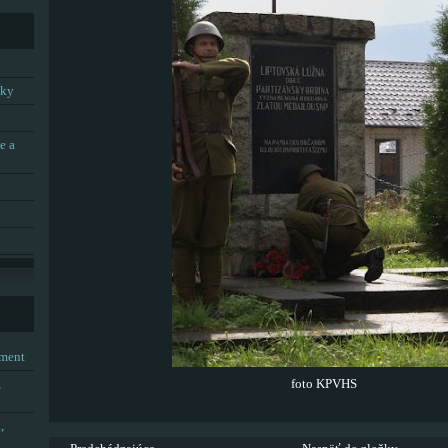
tky
e a
tment
,
foto KPVHS
,