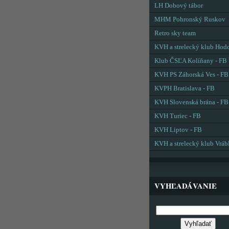
LH Dobový tábor
MHM Pohronský Ruskov
Retro sky team
KVH a strelecký klub Hod
Klub ČSĽA Kolíňany - FB
KVH PS Záhorská Ves - FB
KVPH Bratislava - FB
KVH Slovenská brána - FB
KVH Turiec - FB
KVH Liptov - FB
KVH a strelecký klub Vráb
VYHĽADÁVANIE