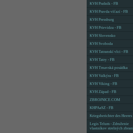
KVH Prašník - FB
KVH Pravda víťazí - FB
KVH Pressburg
KVH Prievidza - FB
KVH Slovensko
KVH Svoboda
KVH Tatranskí vlci - FB
KVH Tatry - FB
KVH Trnavská posádka
KVH Valkýra - FB
KVH Viking - FB
KVH Západ - FB
ZBROJNICE.COM
KHPAaSZ - FB
Kriegsberichter des Heeres
Legis Telum - Združenie
vlastníkov strelných zbran