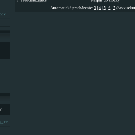
← Predchádzajúce
Naspäť do zložky
Automatické precházenie:
3
|
4
|
5
|
6
|
7
(čas v seku
umov
Y
ska**