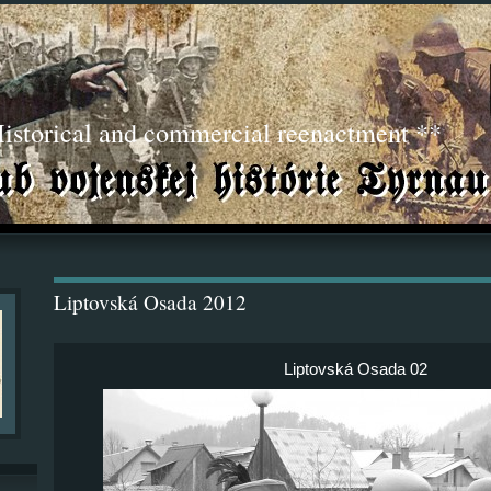
torical and commercial reenactment **
Liptovská Osada 2012
Liptovská Osada 02