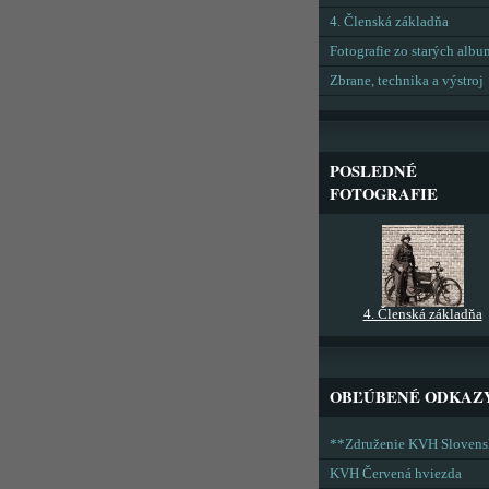
4. Členská základňa
Fotografie zo starých alb
Zbrane, technika a výstroj
POSLEDNÉ
FOTOGRAFIE
4. Členská základňa
OBĽÚBENÉ ODKAZ
**Združenie KVH Sloven
KVH Červená hviezda