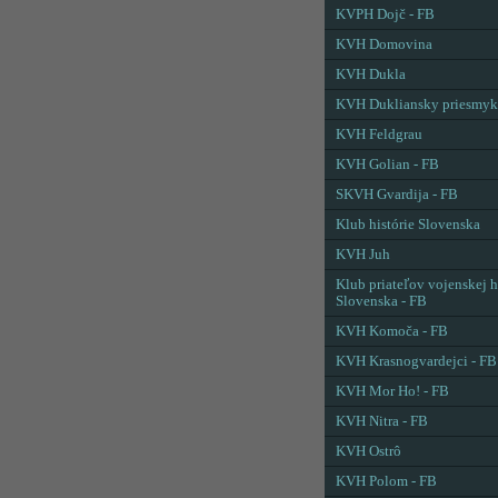
KVPH Dojč - FB
KVH Domovina
KVH Dukla
KVH Dukliansky priesmyk
KVH Feldgrau
KVH Golian - FB
SKVH Gvardija - FB
Klub histórie Slovenska
KVH Juh
Klub priateľov vojenskej h
Slovenska - FB
KVH Komoča - FB
KVH Krasnogvardejci - FB
KVH Mor Ho! - FB
KVH Nitra - FB
KVH Ostrô
KVH Polom - FB