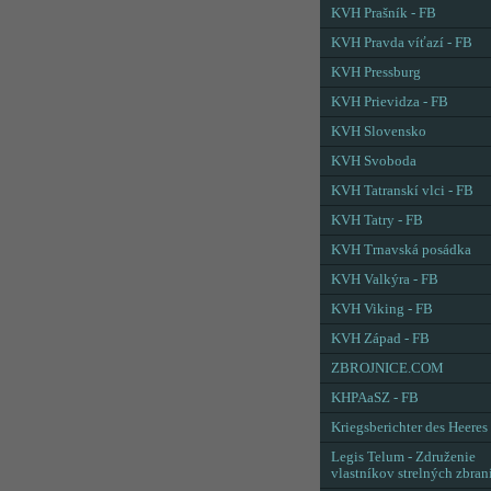
KVH Prašník - FB
KVH Pravda víťazí - FB
KVH Pressburg
KVH Prievidza - FB
KVH Slovensko
KVH Svoboda
KVH Tatranskí vlci - FB
KVH Tatry - FB
KVH Trnavská posádka
KVH Valkýra - FB
KVH Viking - FB
KVH Západ - FB
ZBROJNICE.COM
KHPAaSZ - FB
Kriegsberichter des Heeres
Legis Telum - Združenie
vlastníkov strelných zbran