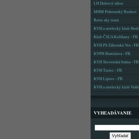
LH Dobový tábor
MHM Pohronský Ruskov
Retro sky team
KVH a strelecký klub Hod
Klub ČSĽA Kolíňany - FB
KVH PS Záhorská Ves - FB
KVPH Bratislava - FB
KVH Slovenská brána - FB
KVH Turiec - FB
KVH Liptov - FB
KVH a strelecký klub Vráb
VYHĽADÁVANIE