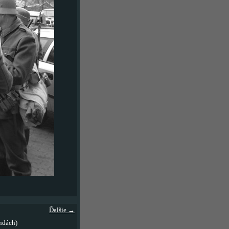
Ďalšie →
ndách)