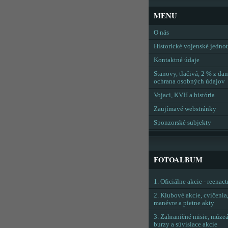
MENU
O nás
Historické vojenské jedno
Kontaktné údaje
Stanovy, tlačivá, 2 % z dan
ochrana osobných údajov
Vojaci, KVH a história
Zaujímavé webstránky
Sponzorské subjekty
FOTOALBUM
1. Oficiálne akcie - reenac
2. Klubové akcie, cvičenia
manévre a pietne akty
3. Zahraničné misie, múzeá
burzy a súvisiace akcie