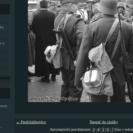
tky
e a
tment
,
← Predchádzajúce
Naspäť do zložky
,
Automatické precházenie:
3
|
4
|
5
|
6
|
7
(čas v seku