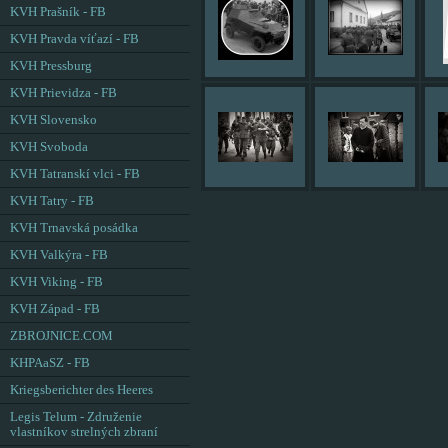
KVH Prašník - FB
KVH Pravda víťazí - FB
KVH Pressburg
KVH Prievidza - FB
KVH Slovensko
KVH Svoboda
KVH Tatranskí vlci - FB
KVH Tatry - FB
KVH Trnavská posádka
KVH Valkýra - FB
KVH Viking - FB
KVH Západ - FB
ZBROJNICE.COM
KHPAaSZ - FB
Kriegsberichter des Heeres
Legis Telum - Združenie
vlastníkov strelných zbraní