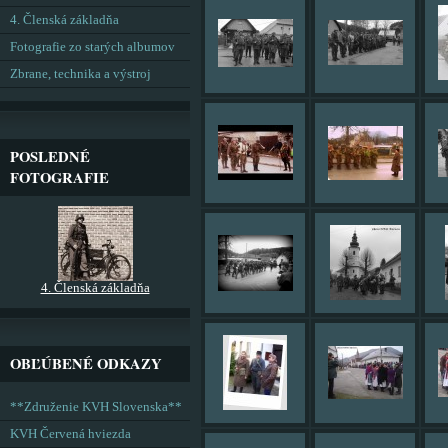
4. Členská základňa
Fotografie zo starých albumov
Zbrane, technika a výstroj
POSLEDNÉ
FOTOGRAFIE
4. Členská základňa
OBĽÚBENÉ ODKAZY
**Združenie KVH Slovenska**
KVH Červená hviezda