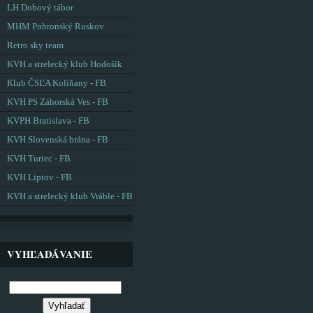
LH Dobový tábor
MHM Pohronský Ruskov
Retro sky team
KVH a strelecký klub Hodošík
Klub ČSĽA Kolíňany - FB
KVH PS Záhorská Ves - FB
KVPH Bratislava - FB
KVH Slovenská brána - FB
KVH Turiec - FB
KVH Liptov - FB
KVH a strelecký klub Vráble - FB
VYHĽADÁVANIE