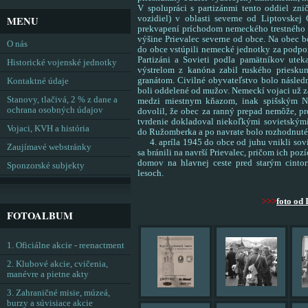
V spolupráci s partizánmi tento oddiel zn
MENU
vozidiel) v oblasti severne od Liptovskej
prekvapení príchodom nemeckého trestného o
výšine Prievalec severne od obce. Na obec 
O nás
do obce vstúpili nemecké jednotky za podpo
Partizáni a Sovieti podla pamätníkov ute
Historické vojenské jednotky
výstrelom z kanóna zabil ruského priesk
granátom. Civilné obyvateľstvo bolo násled
Kontaktné údaje
boli oddelené od mužov. Nemeckí vojaci už z
Stanovy, tlačivá, 2 % z dane a
medzi miestnym kňazom, inak spišským 
ochrana osobných údajov
dovolil, že obec za ranný prepad nemôže, pre
tvrdenie dokladoval niekoľkými sovietskými
Vojaci, KVH a história
do Ružomberka a po navrate bolo rozhodnuté
4. apríla 1945 do obce od juhu vnikli sovie
Zaujímavé webstránky
sa bránili na navrší Prievalec, pričom ich po
domov na hlavnej ceste pred starým cintor
Sponzorské subjekty
lesoch.
>>>
foto od 
FOTOALBUM
1. Oficiálne akcie - reenactment
2. Klubové akcie, cvičenia,
manévre a pietne akty
3. Zahraničné misie, múzeá,
burzy a súvisiace akcie