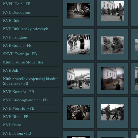
KVPH Dojč - FB
KVH Domovina
KVH Dukla
KVH Dukliansky priesmyk
KVH Feldgrau
KVH Golian - FB
SKVH Gvardija - FB
Klub histórie Slovenska
KVH Juh
Klub priateľov vojenskej histórie
Slovenska - FB
KVH Komoča - FB
KVH Krasnogvardejci - FB
KVH Mor Ho! - FB
KVH Nitra - FB
KVH Ostrô
KVH Polom - FB