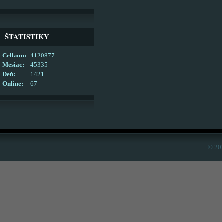
ŠTATISTIKY
Celkom:
4120877
Mesiac:
45335
Deň:
1421
Online:
67
© 20