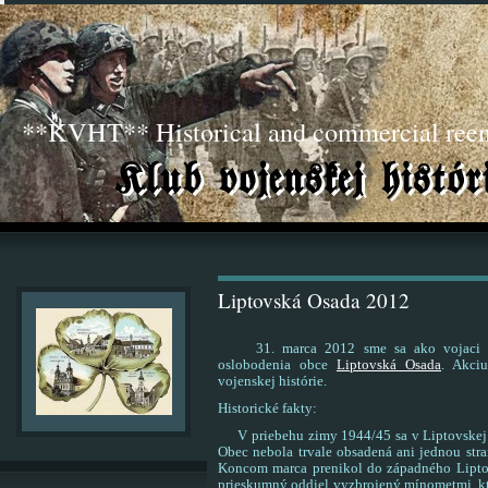
**KVHT** Historical and commercial ree
Liptovská Osada 2012
31. marca 2012 sme sa ako vojaci Maďa
oslobodenia obce
Liptovská Osada
. Akci
vojenskej histórie.
Historické fakty:
V priebehu zimy 1944/45 sa v Liptovskej Os
Obec nebola trvale obsadená ani jednou stra
Koncom marca prenikol do západného Lipto
prieskumný oddiel vyzbrojený mínometmi, kt