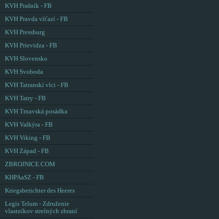
KVH Prašník - FB
KVH Pravda víťazí - FB
KVH Pressburg
KVH Prievidza - FB
KVH Slovensko
KVH Svoboda
KVH Tatranskí vlci - FB
KVH Tatry - FB
KVH Trnavská posádka
KVH Valkýra - FB
KVH Viking - FB
KVH Západ - FB
ZBROJNICE.COM
KHPAaSZ - FB
Kriegsberichter des Heeres
Legis Telum - Združenie
vlastníkov strelných zbraní