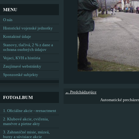
MENU
O nás
Historické vojenské jednotky
Kontaktné údaje
Stanovy, tlačivá, 2 % z dane a
ochrana osobných údajov
Vojaci, KVH a história
Zaujímavé webstránky
Sponzorské subjekty
← Predchádzajúce
FOTOALBUM
Automatické precháze
1. Oficiálne akcie - reenactment
2. Klubové akcie, cvičenia,
manévre a pietne akty
3. Zahraničné misie, múzeá,
burzy a súvisiace akcie