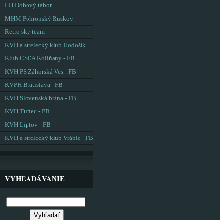
LH Dobový tábor
MHM Pohronský Ruskov
Retro sky team
KVH a strelecký klub Hodošík
Klub ČSĽA Kolíňany - FB
KVH PS Záhorská Ves - FB
KVPH Bratislava - FB
KVH Slovenská brána - FB
KVH Turiec - FB
KVH Liptov - FB
KVH a strelecký klub Vráble - FB
VYHĽADÁVANIE