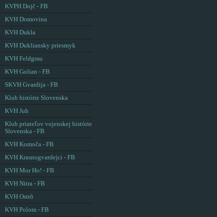
KVPH Dojč - FB
KVH Domovina
KVH Dukla
KVH Dukliansky priesmyk
KVH Feldgrau
KVH Golian - FB
SKVH Gvardija - FB
Klub histórie Slovenska
KVH Juh
Klub priateľov vojenskej histórie
Slovenska - FB
KVH Komoča - FB
KVH Krasnogvardejci - FB
KVH Mor Ho! - FB
KVH Nitra - FB
KVH Ostrô
KVH Polom - FB