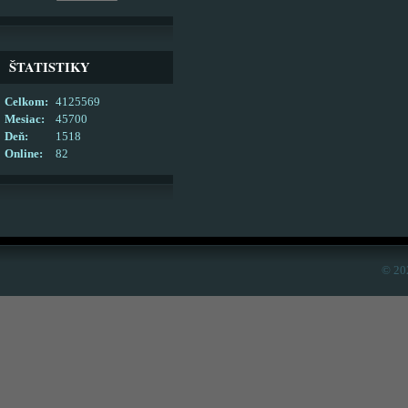
ŠTATISTIKY
Celkom:
4125569
Mesiac:
45700
Deň:
1518
Online:
82
© 20