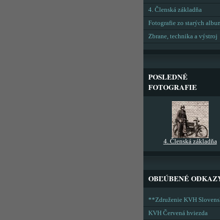
4. Členská základňa
Fotografie zo starých alb
Zbrane, technika a výstroj
POSLEDNÉ
FOTOGRAFIE
4. Členská základňa
OBĽÚBENÉ ODKAZ
**Združenie KVH Sloven
KVH Červená hviezda