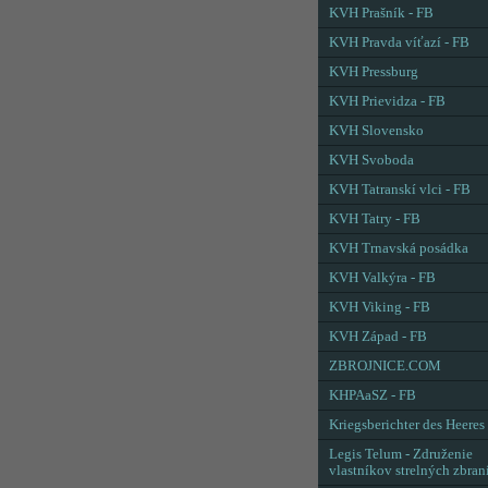
KVH Prašník - FB
KVH Pravda víťazí - FB
KVH Pressburg
KVH Prievidza - FB
KVH Slovensko
KVH Svoboda
KVH Tatranskí vlci - FB
KVH Tatry - FB
KVH Trnavská posádka
KVH Valkýra - FB
KVH Viking - FB
KVH Západ - FB
ZBROJNICE.COM
KHPAaSZ - FB
Kriegsberichter des Heeres
Legis Telum - Združenie
vlastníkov strelných zbran