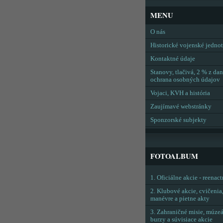
MENU
O nás
Historické vojenské jedno
Kontaktné údaje
Stanovy, tlačivá, 2 % z dan
ochrana osobných údajov
Vojaci, KVH a história
Zaujímavé webstránky
Sponzorské subjekty
FOTOALBUM
1. Oficiálne akcie - reenac
2. Klubové akcie, cvičenia
manévre a pietne akty
3. Zahraničné misie, múzeá
burzy a súvisiace akcie