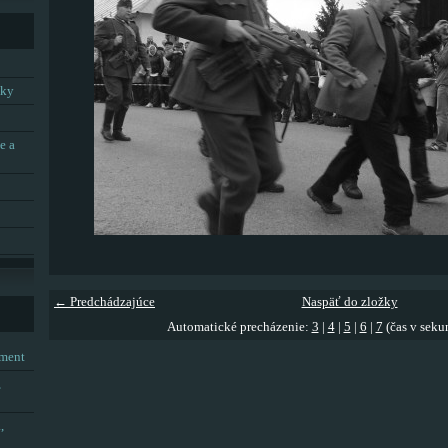
tky
e a
← Predchádzajúce
Naspäť do zložky
Automatické precházenie:
3
|
4
|
5
|
6
|
7
(čas v seku
tment
,
,