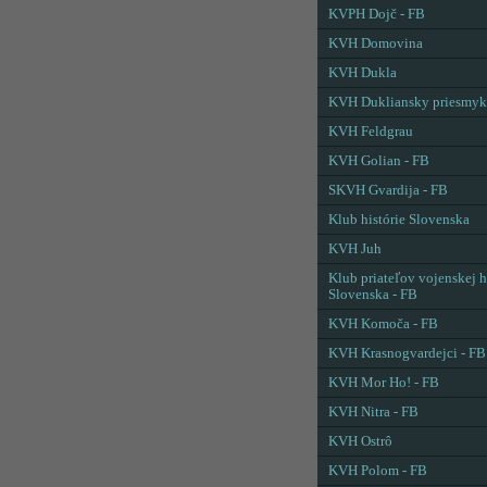
KVPH Dojč - FB
KVH Domovina
KVH Dukla
KVH Dukliansky priesmyk
KVH Feldgrau
KVH Golian - FB
SKVH Gvardija - FB
Klub histórie Slovenska
KVH Juh
Klub priateľov vojenskej h
Slovenska - FB
KVH Komoča - FB
KVH Krasnogvardejci - FB
KVH Mor Ho! - FB
KVH Nitra - FB
KVH Ostrô
KVH Polom - FB