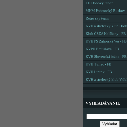
LH Dobový tábor
MHM Pohronský Ruskov
Retro sky team
KVH a strelecký klub Hod
Klub ČSĽA Kolíňany - FB
KVH PS Záhorská Ves - FB
KVPH Bratislava - FB
KVH Slovenská brána - FB
KVH Turiec - FB
KVH Liptov - FB
KVH a strelecký klub Vráb
VYHĽADÁVANIE