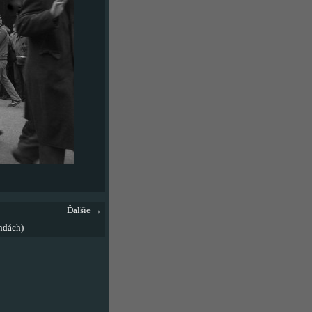
Ďalšie →
ndách)