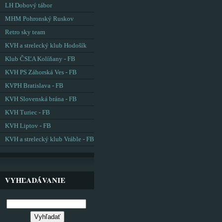
LH Dobový tábor
MHM Pohronský Ruskov
Retro sky team
KVH a strelecký klub Hodošík
Klub ČSĽA Kolíňany - FB
KVH PS Záhorská Ves - FB
KVPH Bratislava - FB
KVH Slovenská brána - FB
KVH Turiec - FB
KVH Liptov - FB
KVH a strelecký klub Vráble - FB
VYHĽADÁVANIE