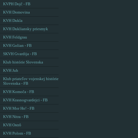
KVPH Dojč - FB
KVH Domovina
KVH Dukla
KVH Dukliansky priesmyk
KVH Feldgrau
KVH Golian - FB
SKVH Gvardija - FB
Klub histórie Slovenska
KVH Juh
Klub priateľov vojenskej histórie
Slovenska - FB
KVH Komoča - FB
KVH Krasnogvardejci - FB
KVH Mor Ho! - FB
KVH Nitra - FB
KVH Ostrô
KVH Polom - FB