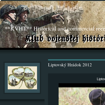
**KVHT** Historical and commercial ree
Liptovský Hrádok 2012
Lipt