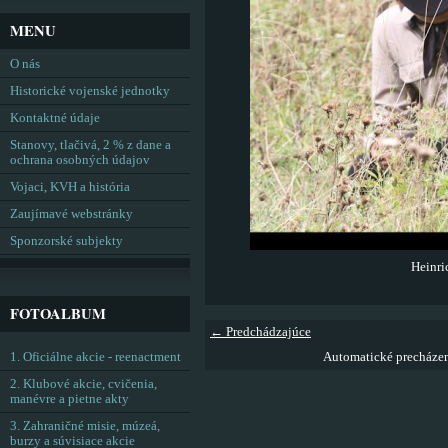
MENU
O nás
Historické vojenské jednotky
Kontaktné údaje
Stanovy, tlačivá, 2 % z dane a
ochrana osobných údajov
Vojaci, KVH a história
Zaujímavé webstránky
Sponzorské subjekty
Heinr
FOTOALBUM
← Predchádzajúce
1. Oficiálne akcie - reenactment
Automatické precháze
2. Klubové akcie, cvičenia,
manévre a pietne akty
3. Zahraničné misie, múzeá,
burzy a súvisiace akcie