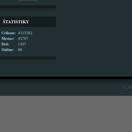
ŠTATISTIKY
Celkom:
4125582
Mesiac:
45707
Deň:
1507
Online:
88
© 20