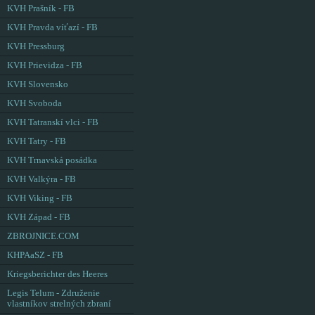
KVH Prašník - FB
KVH Pravda víťazí - FB
KVH Pressburg
KVH Prievidza - FB
KVH Slovensko
KVH Svoboda
KVH Tatranskí vlci - FB
KVH Tatry - FB
KVH Trnavská posádka
KVH Valkýra - FB
KVH Viking - FB
KVH Západ - FB
ZBROJNICE.COM
KHPAaSZ - FB
Kriegsberichter des Heeres
Legis Telum - Združenie
vlastníkov strelných zbraní