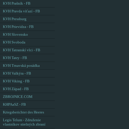
KVH Prašník - FB
KVH Pravda víťazí - FB
KVH Pressburg
KVH Prievidza - FB
KVH Slovensko
KVH Svoboda
KVH Tatranskí vlci - FB
KVH Tatry - FB
KVH Trnavská posádka
KVH Valkýra - FB
KVH Viking - FB
KVH Západ - FB
ZBROJNICE.COM
KHPAaSZ - FB
Kriegsberichter des Heeres
Legis Telum - Združenie
vlastníkov strelných zbraní