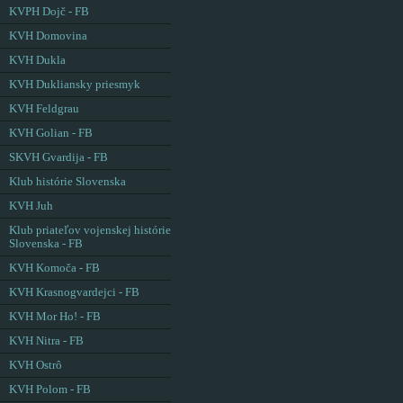
KVPH Dojč - FB
KVH Domovina
KVH Dukla
KVH Dukliansky priesmyk
KVH Feldgrau
KVH Golian - FB
SKVH Gvardija - FB
Klub histórie Slovenska
KVH Juh
Klub priateľov vojenskej histórie
Slovenska - FB
KVH Komoča - FB
KVH Krasnogvardejci - FB
KVH Mor Ho! - FB
KVH Nitra - FB
KVH Ostrô
KVH Polom - FB