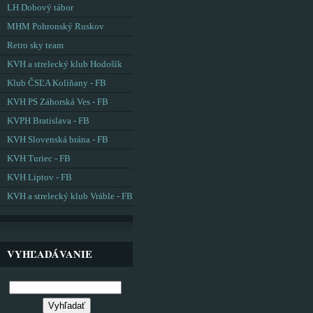
LH Dobový tábor
MHM Pohronský Ruskov
Retro sky team
KVH a strelecký klub Hodošík
Klub ČSĽA Kolíňany - FB
KVH PS Záhorská Ves - FB
KVPH Bratislava - FB
KVH Slovenská brána - FB
KVH Turiec - FB
KVH Liptov - FB
KVH a strelecký klub Vráble - FB
VYHĽADÁVANIE