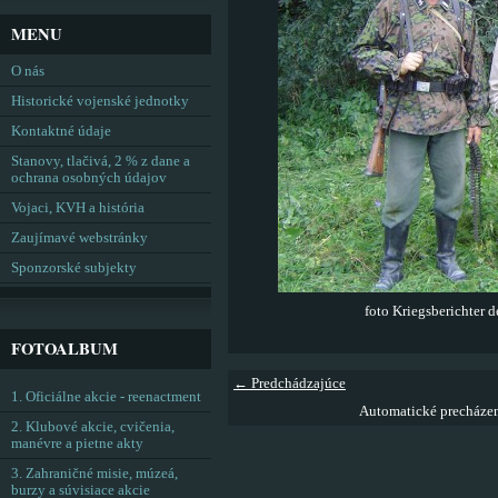
MENU
O nás
Historické vojenské jednotky
Kontaktné údaje
Stanovy, tlačivá, 2 % z dane a
ochrana osobných údajov
Vojaci, KVH a história
Zaujímavé webstránky
Sponzorské subjekty
foto Kriegsberichter
FOTOALBUM
← Predchádzajúce
1. Oficiálne akcie - reenactment
Automatické precháze
2. Klubové akcie, cvičenia,
manévre a pietne akty
3. Zahraničné misie, múzeá,
burzy a súvisiace akcie