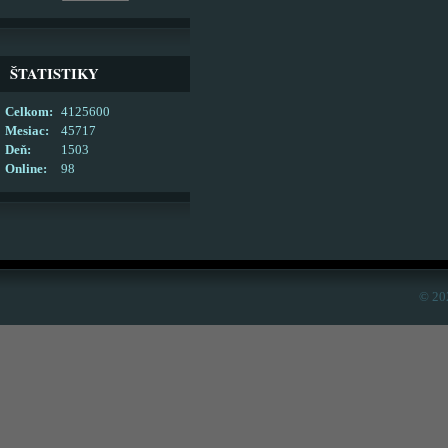
ŠTATISTIKY
Celkom:
4125600
Mesiac:
45717
Deň:
1503
Online:
98
© 20