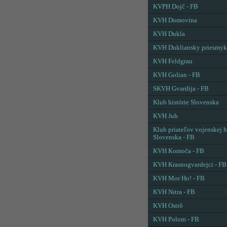
KVPH Dojč - FB
KVH Domovina
KVH Dukla
KVH Dukliansky priesmyk
KVH Feldgrau
KVH Golian - FB
SKVH Gvardija - FB
Klub histórie Slovenska
KVH Juh
Klub priateľov vojenskej h
Slovenska - FB
KVH Komoča - FB
KVH Krasnogvardejci - FB
KVH Mor Ho! - FB
KVH Nitra - FB
KVH Ostrô
KVH Polom - FB