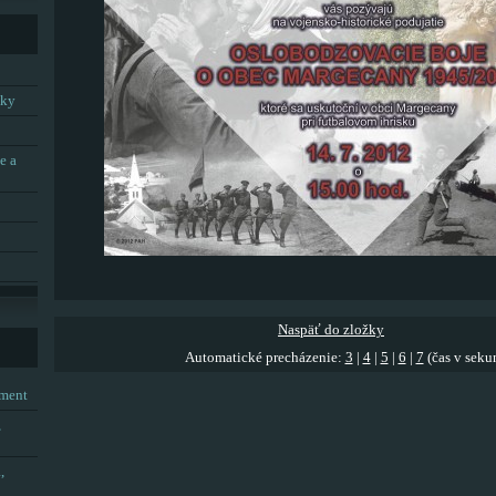
tky
e a
Naspäť do zložky
Automatické precházenie:
3
|
4
|
5
|
6
|
7
(čas v seku
tment
,
,