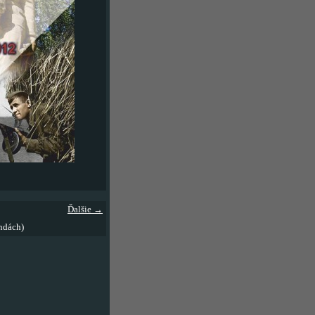
Ďalšie →
ndách)