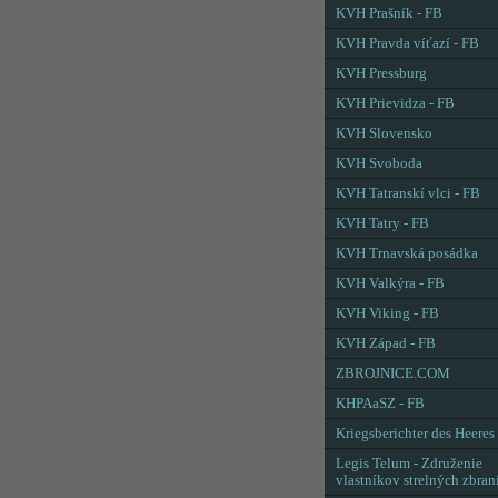
KVH Prašník - FB
KVH Pravda víťazí - FB
KVH Pressburg
KVH Prievidza - FB
KVH Slovensko
KVH Svoboda
KVH Tatranskí vlci - FB
KVH Tatry - FB
KVH Trnavská posádka
KVH Valkýra - FB
KVH Viking - FB
KVH Západ - FB
ZBROJNICE.COM
KHPAaSZ - FB
Kriegsberichter des Heeres
Legis Telum - Združenie
vlastníkov strelných zbran