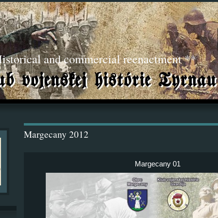
torical and commercial reenactment **
Margecany 2012
Margecany 01