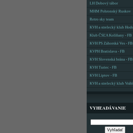
LH Dobový tábor
MHM Pohronský Ruskov
Retro sky team
KVH a strelecký klub Hod
Klub ČSĽA Kolíňany - FB
KVH PS Záhorská Ves - FB
KVPH Bratislava - FB
KVH Slovenská brána - FB
KVH Turiec - FB
KVH Liptov - FB
KVH a strelecký klub Vráb
VYHĽADÁVANIE