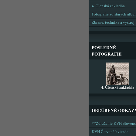
4. Členská základňa
Fotografie zo starých alb
Zbrane, technika a výstroj
POSLEDNÉ
FOTOGRAFIE
4. Členská základňa
OBĽÚBENÉ ODKAZ
**Združenie KVH Sloven
KVH Červená hviezda