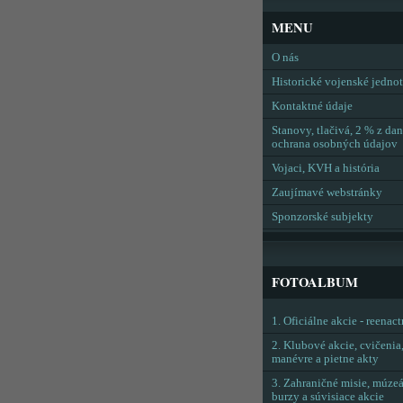
MENU
O nás
Historické vojenské jedno
Kontaktné údaje
Stanovy, tlačivá, 2 % z dan
ochrana osobných údajov
Vojaci, KVH a história
Zaujímavé webstránky
Sponzorské subjekty
FOTOALBUM
1. Oficiálne akcie - reenac
2. Klubové akcie, cvičenia
manévre a pietne akty
3. Zahraničné misie, múzeá
burzy a súvisiace akcie