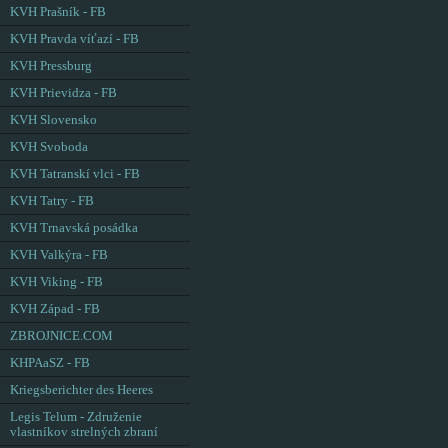
KVH Prašník - FB
KVH Pravda víťazí - FB
KVH Pressburg
KVH Prievidza - FB
KVH Slovensko
KVH Svoboda
KVH Tatranskí vlci - FB
KVH Tatry - FB
KVH Trnavská posádka
KVH Valkýra - FB
KVH Viking - FB
KVH Západ - FB
ZBROJNICE.COM
KHPAaSZ - FB
Kriegsberichter des Heeres
Legis Telum - Združenie
vlastníkov strelných zbraní