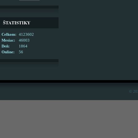
ŠTATISTIKY
Celkom:
4123602
Mesiac:
46003
Deň:
1864
Online:
56
© 20