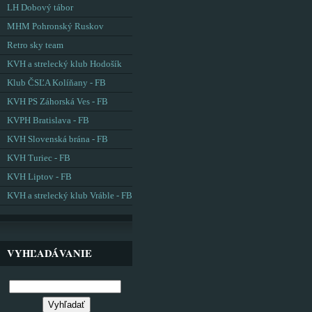
LH Dobový tábor
MHM Pohronský Ruskov
Retro sky team
KVH a strelecký klub Hodošík
Klub ČSĽA Kolíňany - FB
KVH PS Záhorská Ves - FB
KVPH Bratislava - FB
KVH Slovenská brána - FB
KVH Turiec - FB
KVH Liptov - FB
KVH a strelecký klub Vráble - FB
VYHĽADÁVANIE