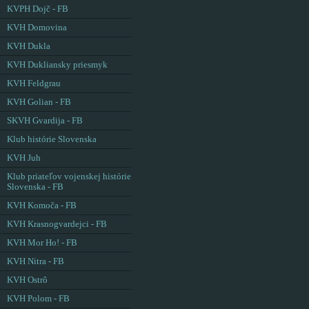
KVPH Dojč - FB
KVH Domovina
KVH Dukla
KVH Dukliansky priesmyk
KVH Feldgrau
KVH Golian - FB
SKVH Gvardija - FB
Klub histórie Slovenska
KVH Juh
Klub priateľov vojenskej histórie
Slovenska - FB
KVH Komoča - FB
KVH Krasnogvardejci - FB
KVH Mor Ho! - FB
KVH Nitra - FB
KVH Ostrô
KVH Polom - FB