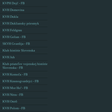
KVPH Dojč - FB
KVH Domovina
KVH Dukla
KVH Dukliansky priesmyk
KVH Feldgrau
KVH Golian - FB
SKVH Gvardija - FB
Klub histórie Slovenska
KVH Juh
Klub priateľov vojenskej histórie
Slovenska - FB
KVH Komoča - FB
KVH Krasnogvardejci - FB
KVH Mor Ho! - FB
KVH Nitra - FB
KVH Ostrô
KVH Polom - FB