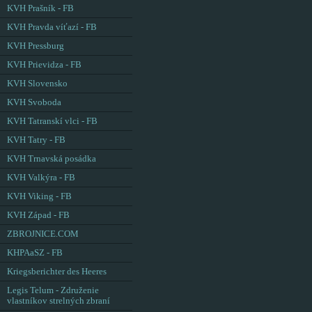
KVH Prašník - FB
KVH Pravda víťazí - FB
KVH Pressburg
KVH Prievidza - FB
KVH Slovensko
KVH Svoboda
KVH Tatranskí vlci - FB
KVH Tatry - FB
KVH Trnavská posádka
KVH Valkýra - FB
KVH Viking - FB
KVH Západ - FB
ZBROJNICE.COM
KHPAaSZ - FB
Kriegsberichter des Heeres
Legis Telum - Združenie
vlastníkov strelných zbraní