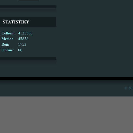
ŠTATISTIKY
Celkom:
4125360
Mesiac:
45858
Deň:
1753
Online:
66
© 20