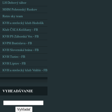
LH Dobový tábor
MHM Pohronský Ruskov
Retro sky team
KVH a strelecký klub Hodošík
Klub ČSĽA Kolíňany - FB
KVH PS Záhorská Ves - FB
KVPH Bratislava - FB
KVH Slovenská brána - FB
KVH Turiec - FB
KVH Liptov - FB
KVH a strelecký klub Vráble - FB
VYHĽADÁVANIE