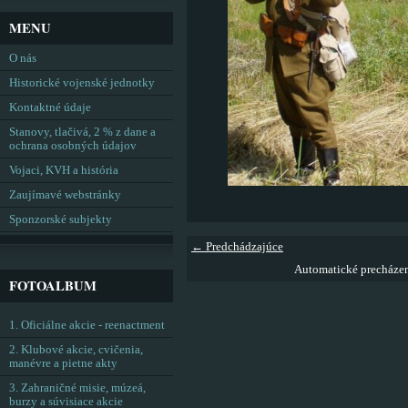
MENU
O nás
Historické vojenské jednotky
Kontaktné údaje
Stanovy, tlačivá, 2 % z dane a
ochrana osobných údajov
Vojaci, KVH a história
Zaujímavé webstránky
Sponzorské subjekty
← Predchádzajúce
Automatické precháze
FOTOALBUM
1. Oficiálne akcie - reenactment
2. Klubové akcie, cvičenia,
manévre a pietne akty
3. Zahraničné misie, múzeá,
burzy a súvisiace akcie