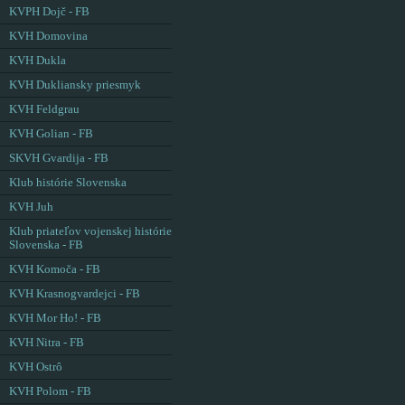
KVPH Dojč - FB
KVH Domovina
KVH Dukla
KVH Dukliansky priesmyk
KVH Feldgrau
KVH Golian - FB
SKVH Gvardija - FB
Klub histórie Slovenska
KVH Juh
Klub priateľov vojenskej histórie
Slovenska - FB
KVH Komoča - FB
KVH Krasnogvardejci - FB
KVH Mor Ho! - FB
KVH Nitra - FB
KVH Ostrô
KVH Polom - FB