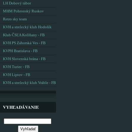
LH Dobový tábor
MHM Pohronský Ruskov
Retro sky team
KVH a strelecký klub Hodošík
Klub ČSĽA Kolíňany - FB
KVH PS Záhorská Ves - FB
KVPH Bratislava - FB
KVH Slovenská brána - FB
KVH Turiec - FB
KVH Liptov - FB
KVH a strelecký klub Vráble - FB
VYHĽADÁVANIE