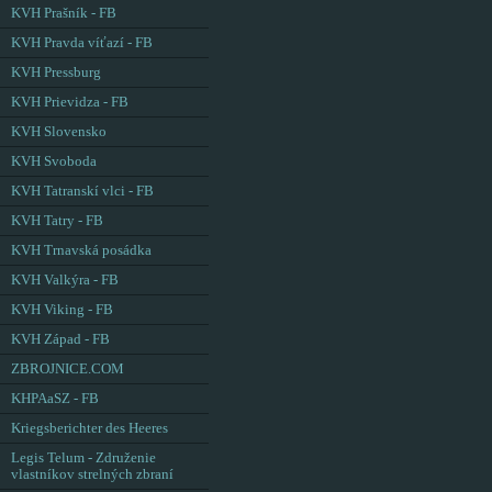
KVH Prašník - FB
KVH Pravda víťazí - FB
KVH Pressburg
KVH Prievidza - FB
KVH Slovensko
KVH Svoboda
KVH Tatranskí vlci - FB
KVH Tatry - FB
KVH Trnavská posádka
KVH Valkýra - FB
KVH Viking - FB
KVH Západ - FB
ZBROJNICE.COM
KHPAaSZ - FB
Kriegsberichter des Heeres
Legis Telum - Združenie
vlastníkov strelných zbraní