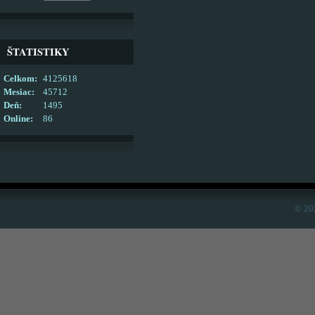
ŠTATISTIKY
Celkom:
4125618
Mesiac:
45712
Deň:
1495
Online:
86
© 20