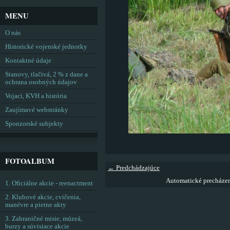
MENU
O nás
Historické vojenské jednotky
Kontaktné údaje
Stanovy, tlačivá, 2 % z dane a
ochrana osobných údajov
Vojaci, KVH a história
Zaujímavé webstránky
Sponzorské subjekty
FOTOALBUM
← Predchádzajúce
Automatické precháze
1. Oficiálne akcie - reenactment
2. Klubové akcie, cvičenia,
manévre a pietne akty
3. Zahraničné misie, múzeá,
burzy a súvisiace akcie