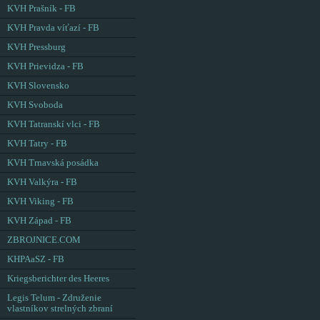
KVH Prašník - FB
KVH Pravda víťazí - FB
KVH Pressburg
KVH Prievidza - FB
KVH Slovensko
KVH Svoboda
KVH Tatranskí vlci - FB
KVH Tatry - FB
KVH Trnavská posádka
KVH Valkýra - FB
KVH Viking - FB
KVH Západ - FB
ZBROJNICE.COM
KHPAaSZ - FB
Kriegsberichter des Heeres
Legis Telum - Združenie
vlastníkov strelných zbraní