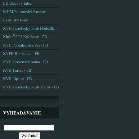
LH Dobový tábor
MHM Pohronský Ruskov
Retro sky team
KVH a strelecký klub Hodošík
Klub ČSĽA Kolíňany - FB
KVH PS Záhorská Ves - FB
KVPH Bratislava - FB
KVH Slovenská brána - FB
KVH Turiec - FB
KVH Liptov - FB
KVH a strelecký klub Vráble - FB
VYHĽADÁVANIE