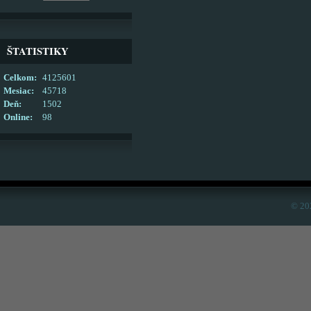
ŠTATISTIKY
Celkom:
4125601
Mesiac:
45718
Deň:
1502
Online:
98
© 20