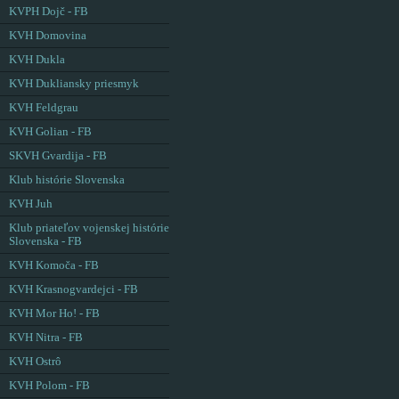
KVPH Dojč - FB
KVH Domovina
KVH Dukla
KVH Dukliansky priesmyk
KVH Feldgrau
KVH Golian - FB
SKVH Gvardija - FB
Klub histórie Slovenska
KVH Juh
Klub priateľov vojenskej histórie
Slovenska - FB
KVH Komoča - FB
KVH Krasnogvardejci - FB
KVH Mor Ho! - FB
KVH Nitra - FB
KVH Ostrô
KVH Polom - FB