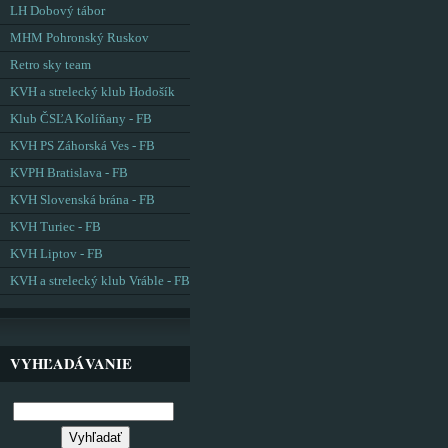
LH Dobový tábor
MHM Pohronský Ruskov
Retro sky team
KVH a strelecký klub Hodošík
Klub ČSĽA Kolíňany - FB
KVH PS Záhorská Ves - FB
KVPH Bratislava - FB
KVH Slovenská brána - FB
KVH Turiec - FB
KVH Liptov - FB
KVH a strelecký klub Vráble - FB
VYHĽADÁVANIE