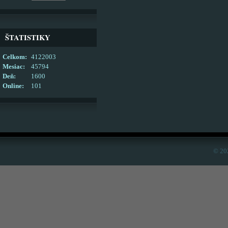
ŠTATISTIKY
Celkom:
4122003
Mesiac:
45794
Deň:
1600
Online:
101
© 20