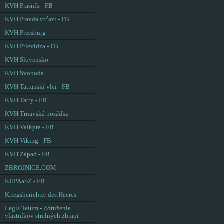
KVH Prašník - FB
KVH Pravda víťazí - FB
KVH Pressburg
KVH Prievidza - FB
KVH Slovensko
KVH Svoboda
KVH Tatranskí vlci - FB
KVH Tatry - FB
KVH Trnavská posádka
KVH Valkýra - FB
KVH Viking - FB
KVH Západ - FB
ZBROJNICE.COM
KHPAaSZ - FB
Kriegsberichter des Heeres
Legis Telum - Združenie
vlastníkov strelných zbraní