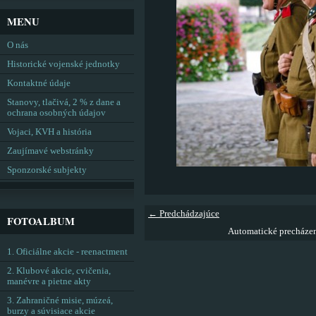
MENU
O nás
Historické vojenské jednotky
Kontaktné údaje
Stanovy, tlačivá, 2 % z dane a
ochrana osobných údajov
Vojaci, KVH a história
Zaujímavé webstránky
Sponzorské subjekty
← Predchádzajúce
FOTOALBUM
Automatické precháze
1. Oficiálne akcie - reenactment
2. Klubové akcie, cvičenia,
manévre a pietne akty
3. Zahraničné misie, múzeá,
burzy a súvisiace akcie