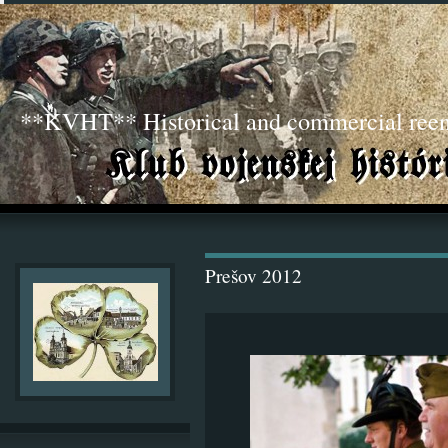
**KVHT** Historical and commercial ree
Prešov 2012