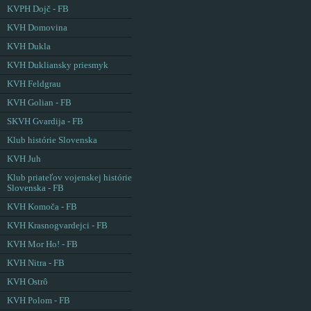
KVPH Dojč - FB
KVH Domovina
KVH Dukla
KVH Dukliansky priesmyk
KVH Feldgrau
KVH Golian - FB
SKVH Gvardija - FB
Klub histórie Slovenska
KVH Juh
Klub priateľov vojenskej histórie
Slovenska - FB
KVH Komoča - FB
KVH Krasnogvardejci - FB
KVH Mor Ho! - FB
KVH Nitra - FB
KVH Ostrô
KVH Polom - FB