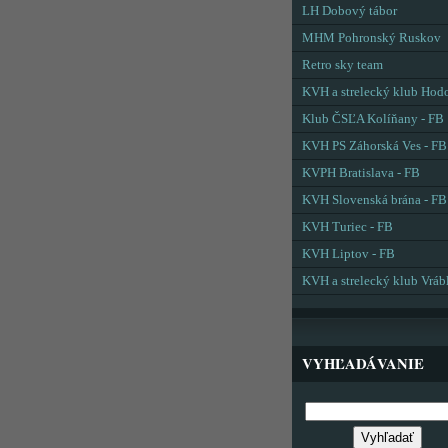
LH Dobový tábor
MHM Pohronský Ruskov
Retro sky team
KVH a strelecký klub Hod
Klub ČSĽA Kolíňany - FB
KVH PS Záhorská Ves - FB
KVPH Bratislava - FB
KVH Slovenská brána - FB
KVH Turiec - FB
KVH Liptov - FB
KVH a strelecký klub Vráb
VYHĽADÁVANIE