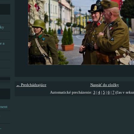
tky
e a
← Predchádzajúce
Naspäť do zložky
Automatické precházenie:
3
|
4
|
5
|
6
|
7
(čas v seku
tment
,
,