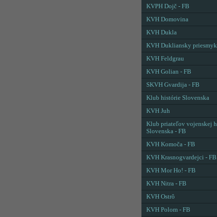
KVPH Dojč - FB
KVH Domovina
KVH Dukla
KVH Dukliansky priesmyk
KVH Feldgrau
KVH Golian - FB
SKVH Gvardija - FB
Klub histórie Slovenska
KVH Juh
Klub priateľov vojenskej h
Slovenska - FB
KVH Komoča - FB
KVH Krasnogvardejci - FB
KVH Mor Ho! - FB
KVH Nitra - FB
KVH Ostrô
KVH Polom - FB