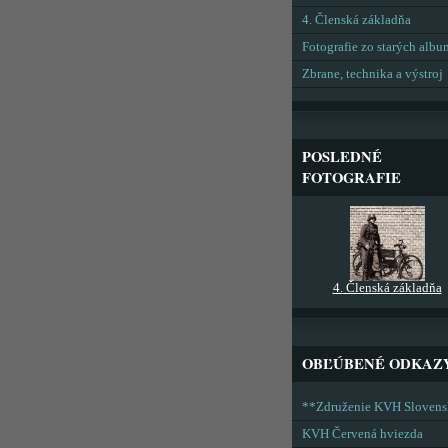
4. Členská základňa
Fotografie zo starých alb
Zbrane, technika a výstroj
POSLEDNÉ
FOTOGRAFIE
4. Členská základňa
OBĽÚBENÉ ODKAZ
**Združenie KVH Sloven
KVH Červená hviezda