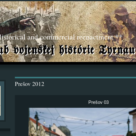
torical and commercial reenactment **
Prešov 2012
Prešov 03