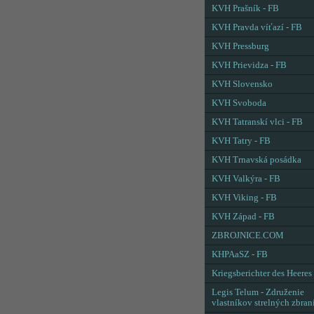
KVH Prašník - FB
KVH Pravda víťazí - FB
KVH Pressburg
KVH Prievidza - FB
KVH Slovensko
KVH Svoboda
KVH Tatranskí vlci - FB
KVH Tatry - FB
KVH Trnavská posádka
KVH Valkýra - FB
KVH Viking - FB
KVH Západ - FB
ZBROJNICE.COM
KHPAaSZ - FB
Kriegsberichter des Heeres
Legis Telum - Združenie
vlastníkov strelných zbran