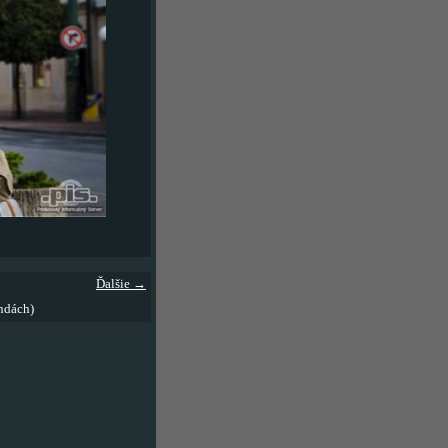
Ďalšie →
ndách)