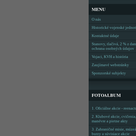
MENU
O nás
Historické vojenské jedno
Kontaktné údaje
Stanovy, tlačivá, 2 % z dan
ochrana osobných údajov
Vojaci, KVH a história
Zaujímavé webstránky
Sponzorské subjekty
FOTOALBUM
1. Oficiálne akcie - reenac
2. Klubové akcie, cvičenia
manévre a pietne akty
3. Zahraničné misie, múzeá
burzy a súvisiace akcie