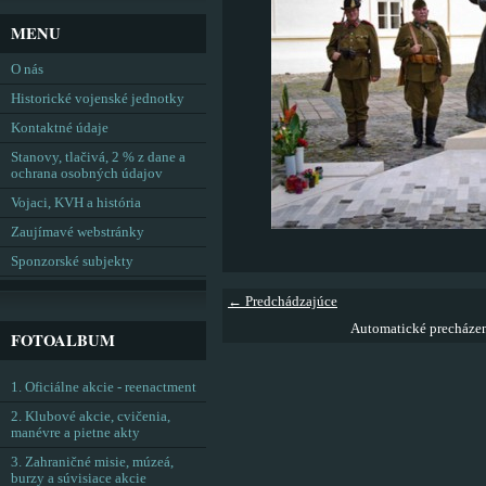
MENU
O nás
Historické vojenské jednotky
Kontaktné údaje
Stanovy, tlačivá, 2 % z dane a
ochrana osobných údajov
Vojaci, KVH a história
Zaujímavé webstránky
Sponzorské subjekty
← Predchádzajúce
Automatické precháze
FOTOALBUM
1. Oficiálne akcie - reenactment
2. Klubové akcie, cvičenia,
manévre a pietne akty
3. Zahraničné misie, múzeá,
burzy a súvisiace akcie