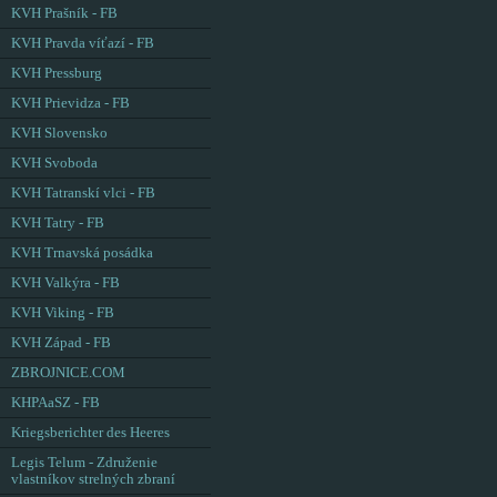
KVH Prašník - FB
KVH Pravda víťazí - FB
KVH Pressburg
KVH Prievidza - FB
KVH Slovensko
KVH Svoboda
KVH Tatranskí vlci - FB
KVH Tatry - FB
KVH Trnavská posádka
KVH Valkýra - FB
KVH Viking - FB
KVH Západ - FB
ZBROJNICE.COM
KHPAaSZ - FB
Kriegsberichter des Heeres
Legis Telum - Združenie
vlastníkov strelných zbraní