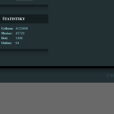
ŠTATISTIKY
Celkom:
4125608
Mesiac:
45720
Deň:
1498
Online:
94
© 20