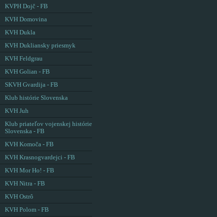
KVPH Dojč - FB
KVH Domovina
KVH Dukla
KVH Dukliansky priesmyk
KVH Feldgrau
KVH Golian - FB
SKVH Gvardija - FB
Klub histórie Slovenska
KVH Juh
Klub priateľov vojenskej histórie
Slovenska - FB
KVH Komoča - FB
KVH Krasnogvardejci - FB
KVH Mor Ho! - FB
KVH Nitra - FB
KVH Ostrô
KVH Polom - FB