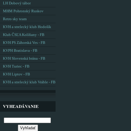
LH Dobový tábor
MHM Pohronský Ruskov
Retro sky team
KVH a strelecký klub Hodošík
Klub ČSĽA Kolíňany - FB
KVH PS Záhorská Ves - FB
KVPH Bratislava - FB
KVH Slovenská brána - FB
KVH Turiec - FB
KVH Liptov - FB
KVH a strelecký klub Vráble - FB
VYHĽADÁVANIE