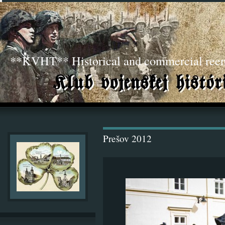
**KVHT** Historical and commercial ree
Prešov 2012