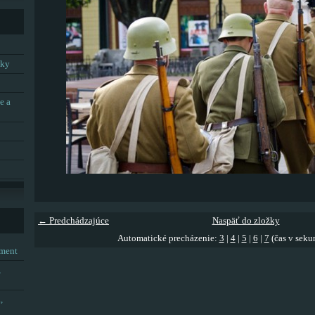
tky
e a
← Predchádzajúce
Naspäť do zložky
Automatické precházenie:
3
|
4
|
5
|
6
|
7
(čas v seku
tment
,
,