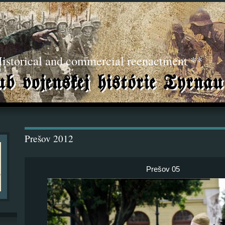
torical and commercial reenactment **
Prešov 2012
Prešov 05