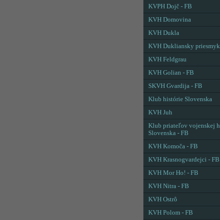
KVPH Dojč - FB
KVH Domovina
KVH Dukla
KVH Dukliansky priesmyk
KVH Feldgrau
KVH Golian - FB
SKVH Gvardija - FB
Klub histórie Slovenska
KVH Juh
Klub priateľov vojenskej h
Slovenska - FB
KVH Komoča - FB
KVH Krasnogvardejci - FB
KVH Mor Ho! - FB
KVH Nitra - FB
KVH Ostrô
KVH Polom - FB