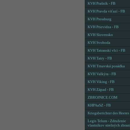
KVH Prašník - FB
KVH Pravda víťazí - FB
KVH Pressburg
KVH Prievidza - FB
KVH Slovensko
KVH Svoboda
KVH Tatranskí vlci - FB
KVH Tatry - FB
KVH Trnavská posádka
KVH Valkýra - FB
KVH Viking - FB
KVH Západ - FB
ZBROJNICE.COM
KHPAaSZ - FB
Kriegsberichter des Heeres
Legis Telum - Združenie
vlastníkov strelných zbran