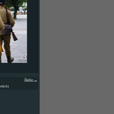
Ďalšie →
ndách)