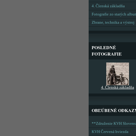
4. Členská základňa
Fotografie zo starých alb
Zbrane, technika a výstroj
POSLEDNÉ
FOTOGRAFIE
4. Členská základňa
OBĽÚBENÉ ODKAZ
**Združenie KVH Sloven
KVH Červená hviezda