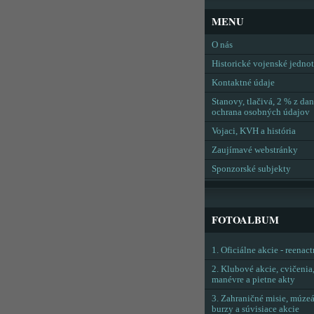
MENU
O nás
Historické vojenské jedno
Kontaktné údaje
Stanovy, tlačivá, 2 % z dan
ochrana osobných údajov
Vojaci, KVH a história
Zaujímavé webstránky
Sponzorské subjekty
FOTOALBUM
1. Oficiálne akcie - reenac
2. Klubové akcie, cvičenia
manévre a pietne akty
3. Zahraničné misie, múzeá
burzy a súvisiace akcie