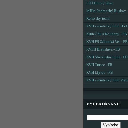
LH Dobový tábor
MHM Pohronský Ruskov
Retro sky team
KVH a strelecký klub Hod
Klub ČSĽA Kolíňany - FB
KVH PS Záhorská Ves - FB
KVPH Bratislava - FB
KVH Slovenská brána - FB
KVH Turiec - FB
KVH Liptov - FB
KVH a strelecký klub Vráb
VYHĽADÁVANIE