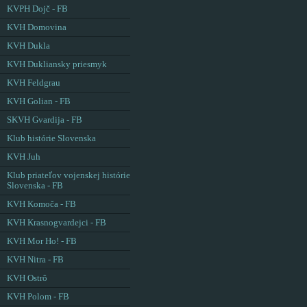
KVPH Dojč - FB
KVH Domovina
KVH Dukla
KVH Dukliansky priesmyk
KVH Feldgrau
KVH Golian - FB
SKVH Gvardija - FB
Klub histórie Slovenska
KVH Juh
Klub priateľov vojenskej histórie
Slovenska - FB
KVH Komoča - FB
KVH Krasnogvardejci - FB
KVH Mor Ho! - FB
KVH Nitra - FB
KVH Ostrô
KVH Polom - FB