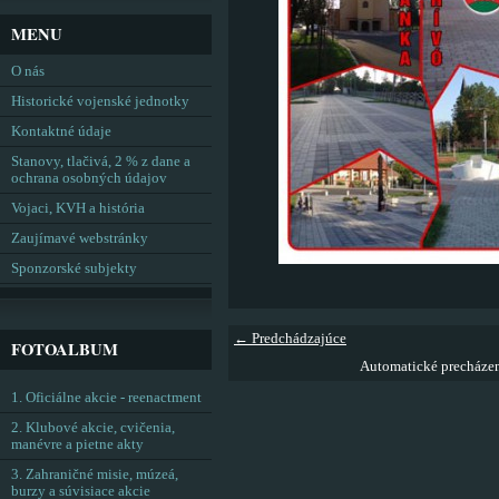
MENU
O nás
Historické vojenské jednotky
Kontaktné údaje
Stanovy, tlačivá, 2 % z dane a
ochrana osobných údajov
Vojaci, KVH a história
Zaujímavé webstránky
Sponzorské subjekty
← Predchádzajúce
FOTOALBUM
Automatické precháze
1. Oficiálne akcie - reenactment
2. Klubové akcie, cvičenia,
manévre a pietne akty
3. Zahraničné misie, múzeá,
burzy a súvisiace akcie