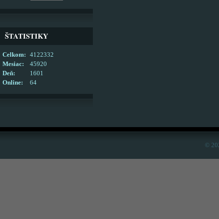
ŠTATISTIKY
Celkom:
4122332
Mesiac:
45920
Deň:
1601
Online:
64
© 20