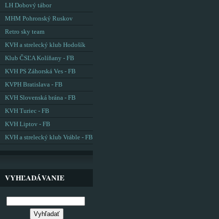
LH Dobový tábor
MHM Pohronský Ruskov
Retro sky team
KVH a strelecký klub Hodošík
Klub ČSĽA Kolíňany - FB
KVH PS Záhorská Ves - FB
KVPH Bratislava - FB
KVH Slovenská brána - FB
KVH Turiec - FB
KVH Liptov - FB
KVH a strelecký klub Vráble - FB
VYHĽADÁVANIE