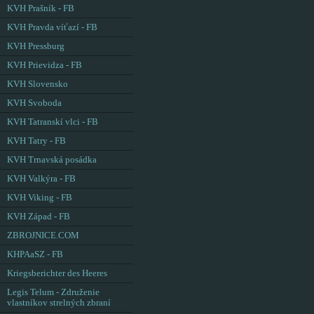
KVH Prašník - FB
KVH Pravda víťazí - FB
KVH Pressburg
KVH Prievidza - FB
KVH Slovensko
KVH Svoboda
KVH Tatranskí vlci - FB
KVH Tatry - FB
KVH Trnavská posádka
KVH Valkýra - FB
KVH Viking - FB
KVH Západ - FB
ZBROJNICE.COM
KHPAaSZ - FB
Kriegsberichter des Heeres
Legis Telum - Združenie
vlastníkov strelných zbraní