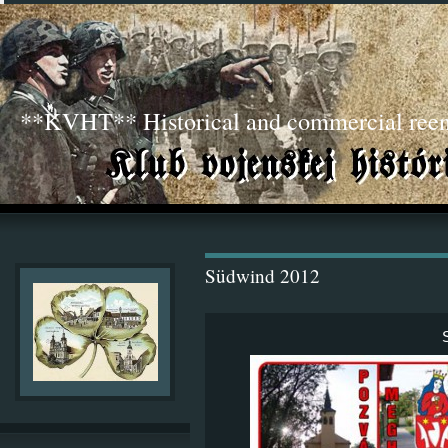
**KVHT** Historical and commercial ree
Südwind 2012