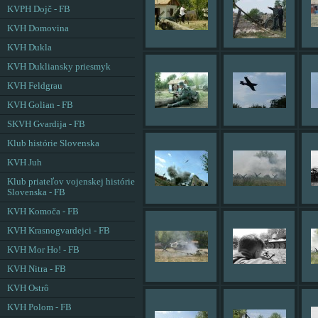
KVPH Dojč - FB
KVH Domovina
KVH Dukla
KVH Dukliansky priesmyk
KVH Feldgrau
KVH Golian - FB
SKVH Gvardija - FB
Klub histórie Slovenska
KVH Juh
Klub priateľov vojenskej histórie
Slovenska - FB
KVH Komoča - FB
KVH Krasnogvardejci - FB
KVH Mor Ho! - FB
KVH Nitra - FB
KVH Ostrô
KVH Polom - FB