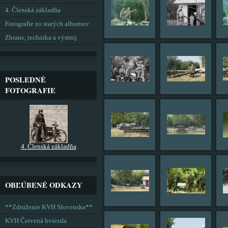
4. Členská základňa
Fotografie zo starých albumov
Zbrane, technika a výstroj
POSLEDNÉ
FOTOGRAFIE
4. Členská základňa
OBĽÚBENÉ ODKAZY
**Združenie KVH Slovenska**
KVH Červená hviezda