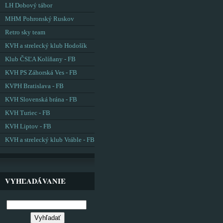
LH Dobový tábor
MHM Pohronský Ruskov
Retro sky team
KVH a strelecký klub Hodošík
Klub ČSĽA Kolíňany - FB
KVH PS Záhorská Ves - FB
KVPH Bratislava - FB
KVH Slovenská brána - FB
KVH Turiec - FB
KVH Liptov - FB
KVH a strelecký klub Vráble - FB
VYHĽADÁVANIE