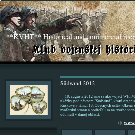
**KVHT** Historical and commercial ree
Südwind 2012
18. augusta 2012 sme sa ako vojaci WH, MKH
ukážky pod návzom "Südwind", ktorú organi
Ruskove v rámci 13. Obecných osláv. Okrem s
maďarskú stranu a podieľali sa na tvorbe scen
odohrali v danej oblasti.
(((
www.m