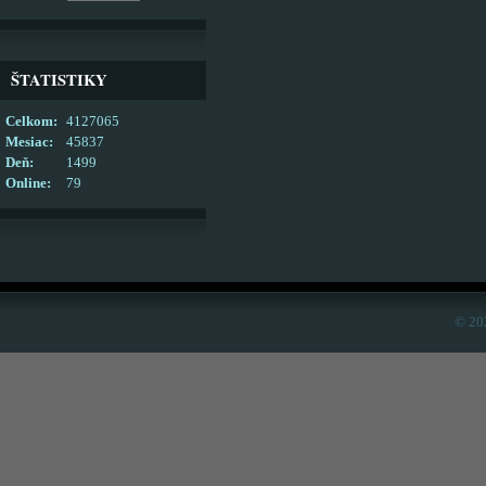
ŠTATISTIKY
Celkom:
4127065
Mesiac:
45837
Deň:
1499
Online:
79
© 20