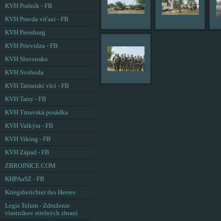
KVH Prašník - FB
KVH Pravda víťazí - FB
KVH Pressburg
KVH Prievidza - FB
KVH Slovensko
KVH Svoboda
KVH Tatranskí vlci - FB
KVH Tatry - FB
KVH Trnavská posádka
KVH Valkýra - FB
KVH Viking - FB
KVH Západ - FB
ZBROJNICE.COM
KHPAaSZ - FB
Kriegsberichter des Heeres
Legis Telum - Združenie
vlastníkov strelných zbraní