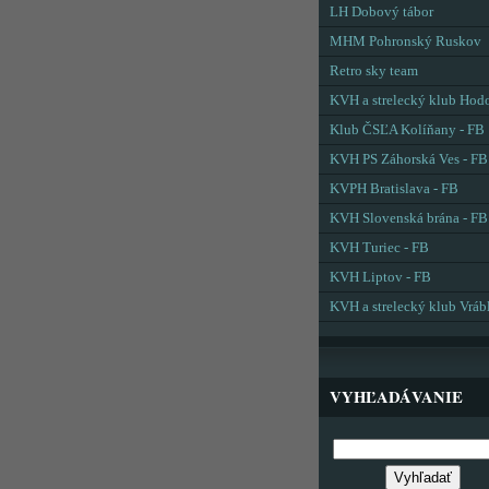
LH Dobový tábor
MHM Pohronský Ruskov
Retro sky team
KVH a strelecký klub Hod
Klub ČSĽA Kolíňany - FB
KVH PS Záhorská Ves - FB
KVPH Bratislava - FB
KVH Slovenská brána - FB
KVH Turiec - FB
KVH Liptov - FB
KVH a strelecký klub Vráb
VYHĽADÁVANIE