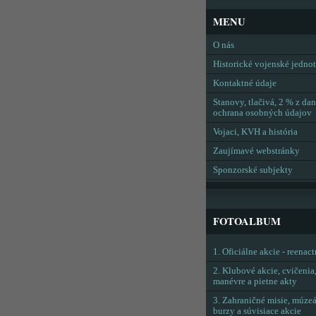
MENU
O nás
Historické vojenské jedno
Kontaktné údaje
Stanovy, tlačivá, 2 % z dan
ochrana osobných údajov
Vojaci, KVH a história
Zaujímavé webstránky
Sponzorské subjekty
FOTOALBUM
1. Oficiálne akcie - reenac
2. Klubové akcie, cvičenia
manévre a pietne akty
3. Zahraničné misie, múzeá
burzy a súvisiace akcie