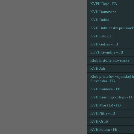
KVPH Dojč - FB
KVH Domovina
KVH Dukla
KVH Dukliansky priesmyk
KVH Feldgrau
KVH Golian - FB
SKVH Gvardija - FB
Klub histórie Slovenska
KVH Juh
Klub priateľov vojenskej h
Slovenska - FB
KVH Komoča - FB
KVH Krasnogvardejci - FB
KVH Mor Ho! - FB
KVH Nitra - FB
KVH Ostrô
KVH Polom - FB