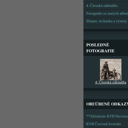
4. Členská základňa
Fotografie zo starých alb
Zbrane, technika a výstroj
POSLEDNÉ
FOTOGRAFIE
4. Členská základňa
OBĽÚBENÉ ODKAZ
**Združenie KVH Sloven
KVH Červená hviezda