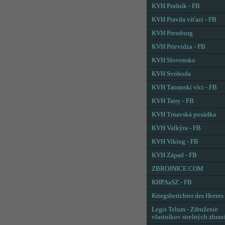
KVH Prašník - FB
KVH Pravda víťazí - FB
KVH Pressburg
KVH Prievidza - FB
KVH Slovensko
KVH Svoboda
KVH Tatranskí vlci - FB
KVH Tatry - FB
KVH Trnavská posádka
KVH Valkýra - FB
KVH Viking - FB
KVH Západ - FB
ZBROJNICE.COM
KHPAaSZ - FB
Kriegsberichter des Heeres
Legis Telum - Združenie
vlastníkov strelných zbran