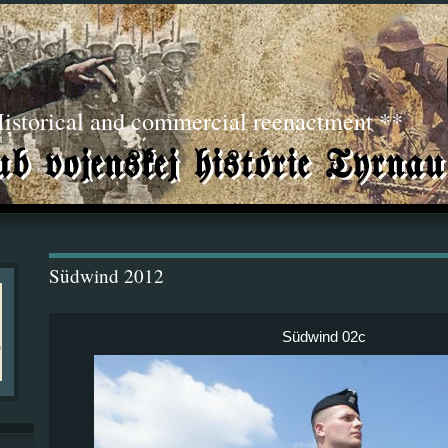
torical and commercial reenactment **
Südwind 2012
Südwind 02c