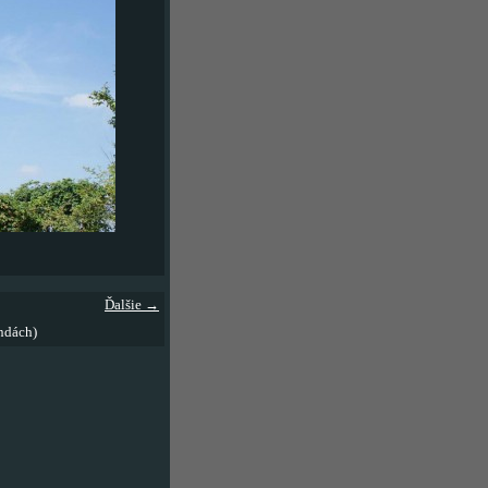
Ďalšie →
ndách)