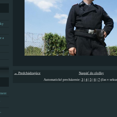
tky
e a
← Predchádzajúce
Naspäť do zložky
Automatické precházenie:
3
|
4
|
5
|
6
|
7
(čas v seku
tment
,
,