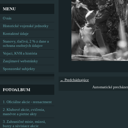
MENU
O nás
Historické vojenské jednotky
Kontaktné údaje
Stanovy, tlačivá, 2 % z dane a
ochrana osobných údajov
Vojaci, KVH a história
Zaujímavé webstránky
Sponzorské subjekty
← Predchádzajúce
Automatické precháze
FOTOALBUM
1. Oficiálne akcie - reenactment
2. Klubové akcie, cvičenia,
manévre a pietne akty
3. Zahraničné misie, múzeá,
burzy a súvisiace akcie