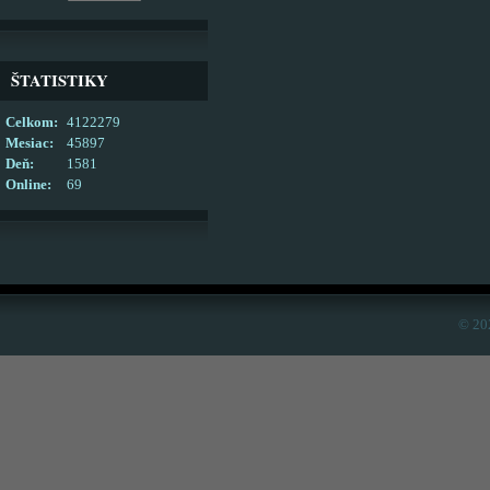
ŠTATISTIKY
Celkom:
4122279
Mesiac:
45897
Deň:
1581
Online:
69
© 20