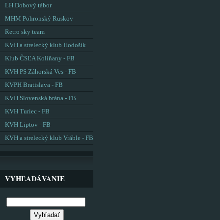
LH Dobový tábor
MHM Pohronský Ruskov
Retro sky team
KVH a strelecký klub Hodošík
Klub ČSĽA Kolíňany - FB
KVH PS Záhorská Ves - FB
KVPH Bratislava - FB
KVH Slovenská brána - FB
KVH Turiec - FB
KVH Liptov - FB
KVH a strelecký klub Vráble - FB
VYHĽADÁVANIE