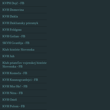
KVPH Dojč - FB
KVH Domovina
KVH Dukla
KVH Dukliansky priesmyk
KVH Feldgrau
KVH Golian - FB
SKVH Gvardija - FB
Klub histórie Slovenska
KVH Juh
Klub priateľov vojenskej histórie
Slovenska - FB
KVH Komoča - FB
KVH Krasnogvardejci - FB
KVH Mor Ho! - FB
KVH Nitra - FB
KVH Ostrô
KVH Polom - FB