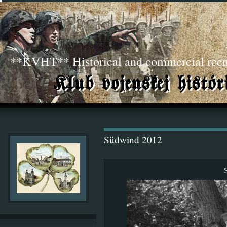
**KVHT** Historical and commercial ree
Südwind 2012