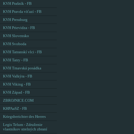
KVH Prašník - FB
KVH Pravda víťazí - FB
KVH Pressburg
KVH Prievidza - FB
KVH Slovensko
KVH Svoboda
KVH Tatranskí vlci - FB
KVH Tatry - FB
KVH Trnavská posádka
KVH Valkýra - FB
KVH Viking - FB
KVH Západ - FB
ZBROJNICE.COM
KHPAaSZ - FB
Kriegsberichter des Heeres
Legis Telum - Združenie
vlastníkov strelných zbraní