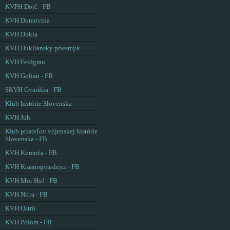
KVPH Dojč - FB
KVH Domovina
KVH Dukla
KVH Dukliansky priesmyk
KVH Feldgrau
KVH Golian - FB
SKVH Gvardija - FB
Klub histórie Slovenska
KVH Juh
Klub priateľov vojenskej histórie
Slovenska - FB
KVH Komoča - FB
KVH Krasnogvardejci - FB
KVH Mor Ho! - FB
KVH Nitra - FB
KVH Ostrô
KVH Polom - FB