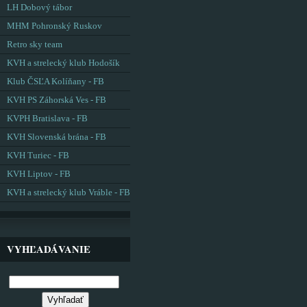
LH Dobový tábor
MHM Pohronský Ruskov
Retro sky team
KVH a strelecký klub Hodošík
Klub ČSĽA Kolíňany - FB
KVH PS Záhorská Ves - FB
KVPH Bratislava - FB
KVH Slovenská brána - FB
KVH Turiec - FB
KVH Liptov - FB
KVH a strelecký klub Vráble - FB
VYHĽADÁVANIE