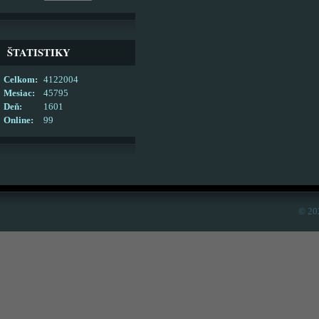
ŠTATISTIKY
Celkom:
4122004
Mesiac:
45795
Deň:
1601
Online:
99
© 20