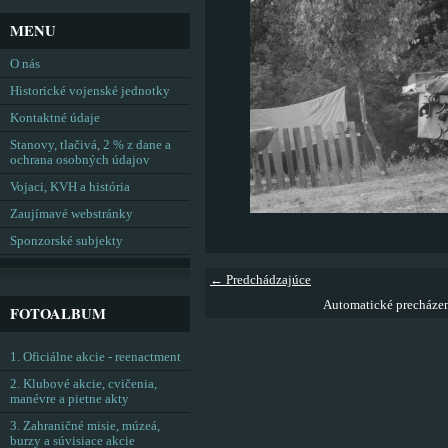
MENU
O nás
Historické vojenské jednotky
Kontaktné údaje
Stanovy, tlačivá, 2 % z dane a
ochrana osobných údajov
Vojaci, KVH a história
Zaujímavé webstránky
Sponzorské subjekty
← Predchádzajúce
Automatické precháze
FOTOALBUM
1. Oficiálne akcie - reenactment
2. Klubové akcie, cvičenia,
manévre a pietne akty
3. Zahraničné misie, múzeá,
burzy a súvisiace akcie