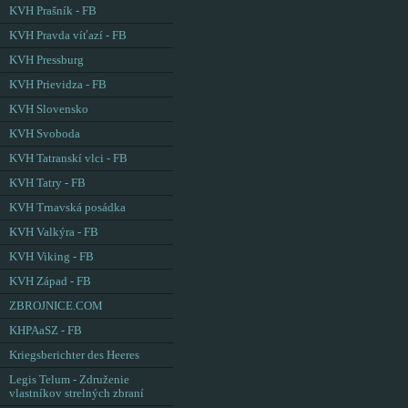
KVH Prašník - FB
KVH Pravda víťazí - FB
KVH Pressburg
KVH Prievidza - FB
KVH Slovensko
KVH Svoboda
KVH Tatranskí vlci - FB
KVH Tatry - FB
KVH Trnavská posádka
KVH Valkýra - FB
KVH Viking - FB
KVH Západ - FB
ZBROJNICE.COM
KHPAaSZ - FB
Kriegsberichter des Heeres
Legis Telum - Združenie
vlastníkov strelných zbraní