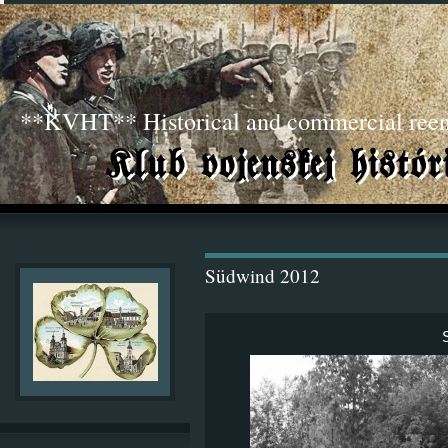
**KVHT** Historical and commercial ree
Südwind 2012