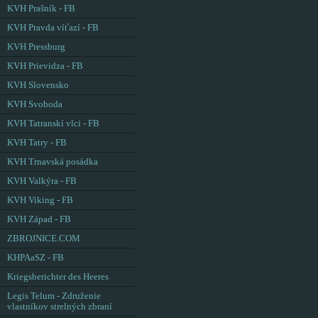
KVH Prašník - FB
KVH Pravda víťazí - FB
KVH Pressburg
KVH Prievidza - FB
KVH Slovensko
KVH Svoboda
KVH Tatranskí vlci - FB
KVH Tatry - FB
KVH Trnavská posádka
KVH Valkýra - FB
KVH Viking - FB
KVH Západ - FB
ZBROJNICE.COM
KHPAaSZ - FB
Kriegsberichter des Heeres
Legis Telum - Združenie
vlastníkov strelných zbraní