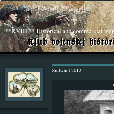
**KVHT** Historical and commercial ree
Südwind 2012