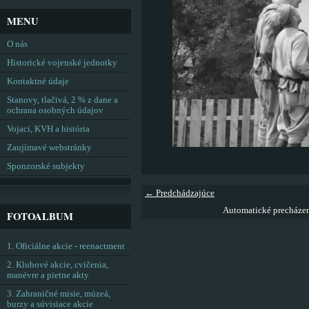
MENU
O nás
Historické vojenské jednotky
Kontaktné údaje
Stanovy, tlačivá, 2 % z dane a
ochrana osobných údajov
Vojaci, KVH a história
Zaujímavé webstránky
Sponzorské subjekty
← Predchádzajúce
Automatické precháze
FOTOALBUM
1. Oficiálne akcie - reenactment
2. Klubové akcie, cvičenia,
manévre a pietne akty
3. Zahraničné misie, múzeá,
burzy a súvisiace akcie