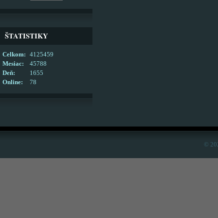
ŠTATISTIKY
Celkom:
4125459
Mesiac:
45788
Deň:
1655
Online:
78
© 20