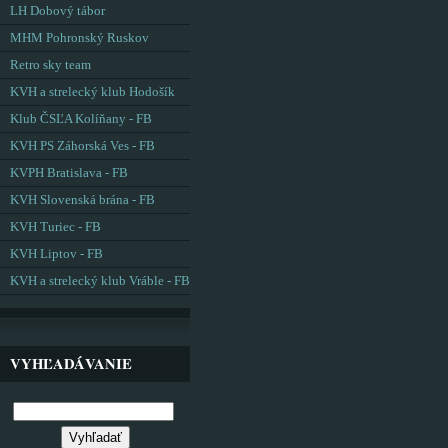
LH Dobový tábor
MHM Pohronský Ruskov
Retro sky team
KVH a strelecký klub Hodošík
Klub ČSĽA Kolíňany - FB
KVH PS Záhorská Ves - FB
KVPH Bratislava - FB
KVH Slovenská brána - FB
KVH Turiec - FB
KVH Liptov - FB
KVH a strelecký klub Vráble - FB
VYHĽADÁVANIE