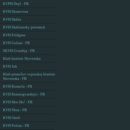
KVPH Dojč - FB
KVH Domovina
KVH Dukla
KVH Dukliansky priesmyk
KVH Feldgrau
KVH Golian - FB
SKVH Gvardija - FB
Klub histórie Slovenska
KVH Juh
Klub priateľov vojenskej histórie
Slovenska - FB
KVH Komoča - FB
KVH Krasnogvardejci - FB
KVH Mor Ho! - FB
KVH Nitra - FB
KVH Ostrô
KVH Polom - FB