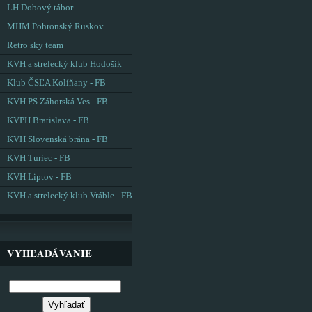
LH Dobový tábor
MHM Pohronský Ruskov
Retro sky team
KVH a strelecký klub Hodošík
Klub ČSĽA Kolíňany - FB
KVH PS Záhorská Ves - FB
KVPH Bratislava - FB
KVH Slovenská brána - FB
KVH Turiec - FB
KVH Liptov - FB
KVH a strelecký klub Vráble - FB
VYHĽADÁVANIE