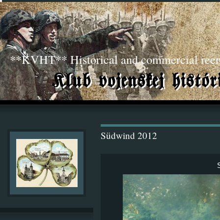
**KVHT** Historical and commercial ree
Südwind 2012