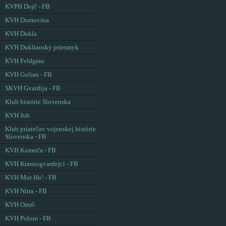
KVPH Dojč - FB
KVH Domovina
KVH Dukla
KVH Dukliansky priesmyk
KVH Feldgrau
KVH Golian - FB
SKVH Gvardija - FB
Klub histórie Slovenska
KVH Juh
Klub priateľov vojenskej histórie
Slovenska - FB
KVH Komoča - FB
KVH Krasnogvardejci - FB
KVH Mor Ho! - FB
KVH Nitra - FB
KVH Ostrô
KVH Polom - FB