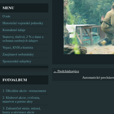
MENU
O nás
Historické vojenské jednotky
Kontaktné údaje
Stanovy, tlačivá, 2 % z dane a
ochrana osobných údajov
Vojaci, KVH a história
Zaujímavé webstránky
Sponzorské subjekty
← Predchádzajúce
Automatické precháze
FOTOALBUM
1. Oficiálne akcie - reenactment
2. Klubové akcie, cvičenia,
manévre a pietne akty
3. Zahraničné misie, múzeá,
burzy a súvisiace akcie