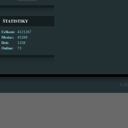
ŠTATISTIKY
Celkom:
4121267
Mesiac:
45289
Deň:
1358
Online:
73
© 20