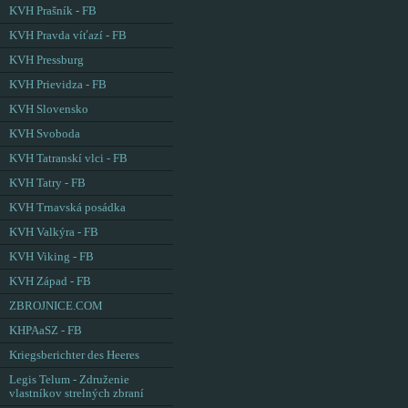
KVH Prašník - FB
KVH Pravda víťazí - FB
KVH Pressburg
KVH Prievidza - FB
KVH Slovensko
KVH Svoboda
KVH Tatranskí vlci - FB
KVH Tatry - FB
KVH Trnavská posádka
KVH Valkýra - FB
KVH Viking - FB
KVH Západ - FB
ZBROJNICE.COM
KHPAaSZ - FB
Kriegsberichter des Heeres
Legis Telum - Združenie
vlastníkov strelných zbraní