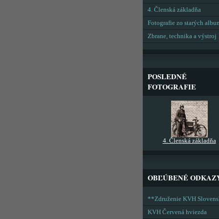
4. Členská základňa
Fotografie zo starých alb
Zbrane, technika a výstroj
POSLEDNÉ
FOTOGRAFIE
4. Členská základňa
OBĽÚBENÉ ODKAZ
**Združenie KVH Sloven
KVH Červená hviezda