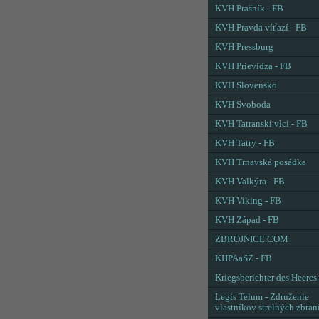
KVH Prašník - FB
KVH Pravda víťazí - FB
KVH Pressburg
KVH Prievidza - FB
KVH Slovensko
KVH Svoboda
KVH Tatranskí vlci - FB
KVH Tatry - FB
KVH Trnavská posádka
KVH Valkýra - FB
KVH Viking - FB
KVH Západ - FB
ZBROJNICE.COM
KHPAaSZ - FB
Kriegsberichter des Heeres
Legis Telum - Združenie
vlastníkov strelných zbran