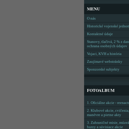
MENU
O nás
Historické vojenské jedno
Kontaktné údaje
Stanovy, tlačivá, 2 % z dan
ochrana osobných údajov
Vojaci, KVH a história
Zaujímavé webstránky
Sponzorské subjekty
FOTOALBUM
1. Oficiálne akcie - reenac
2. Klubové akcie, cvičenia
manévre a pietne akty
3. Zahraničné misie, múzeá
burzy a súvisiace akcie