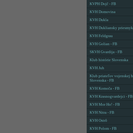
KVPH Dojč - FB
KVH Domovina
KVH Dukla
KVH Dukliansky priesmyk
KVH Feldgrau
KVH Golian - FB
SKVH Gvardija - FB
Klub histórie Slovenska
KVH Juh
Klub priateľov vojenskej h
Slovenska - FB
KVH Komoča - FB
KVH Krasnogvardejci - FB
KVH Mor Ho! - FB
KVH Nitra - FB
KVH Ostrô
KVH Polom - FB