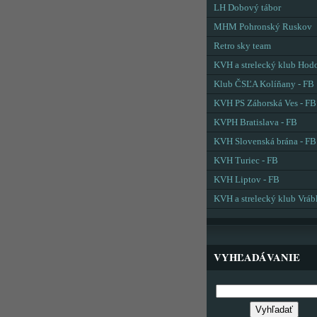
LH Dobový tábor
MHM Pohronský Ruskov
Retro sky team
KVH a strelecký klub Hod
Klub ČSĽA Kolíňany - FB
KVH PS Záhorská Ves - FB
KVPH Bratislava - FB
KVH Slovenská brána - FB
KVH Turiec - FB
KVH Liptov - FB
KVH a strelecký klub Vráb
VYHĽADÁVANIE