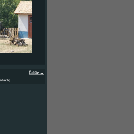
Ďalšie →
ndách)