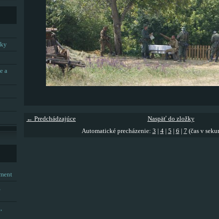
tky
e a
← Predchádzajúce
Naspäť do zložky
Automatické precházenie:
3
|
4
|
5
|
6
|
7
(čas v seku
tment
,
,