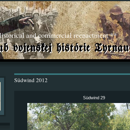
torical and commercial reenactment **
Südwind 2012
Südwind 29