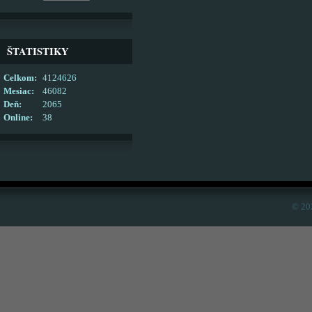
ŠTATISTIKY
Celkom:
4124626
Mesiac:
46082
Deň:
2065
Online:
38
© 20