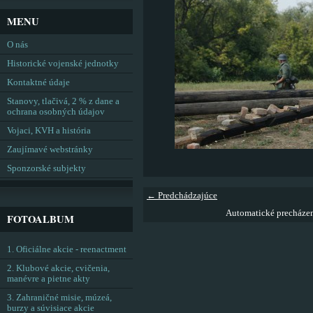
MENU
O nás
Historické vojenské jednotky
Kontaktné údaje
Stanovy, tlačivá, 2 % z dane a
ochrana osobných údajov
Vojaci, KVH a história
Zaujímavé webstránky
Sponzorské subjekty
← Predchádzajúce
Automatické precháze
FOTOALBUM
1. Oficiálne akcie - reenactment
2. Klubové akcie, cvičenia,
manévre a pietne akty
3. Zahraničné misie, múzeá,
burzy a súvisiace akcie