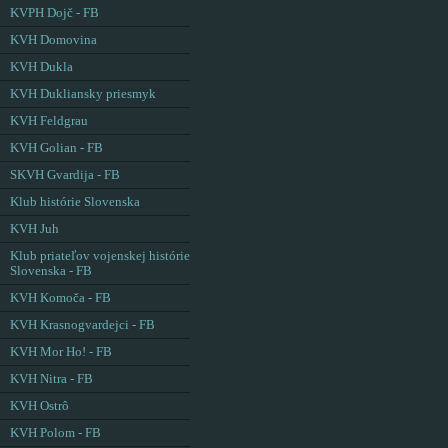
KVPH Dojč - FB
KVH Domovina
KVH Dukla
KVH Dukliansky priesmyk
KVH Feldgrau
KVH Golian - FB
SKVH Gvardija - FB
Klub histórie Slovenska
KVH Juh
Klub priateľov vojenskej histórie
Slovenska - FB
KVH Komoča - FB
KVH Krasnogvardejci - FB
KVH Mor Ho! - FB
KVH Nitra - FB
KVH Ostrô
KVH Polom - FB