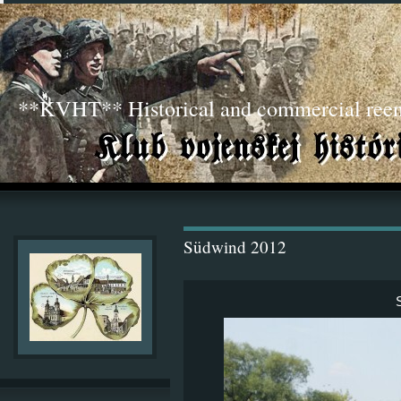
**KVHT** Historical and commercial ree
Südwind 2012