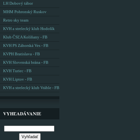
LH Dobový tábor
MHM Pohronský Ruskov
Retro sky team
KVH a strelecký klub Hodošík
Klub ČSĽA Kolíňany - FB
KVH PS Záhorská Ves - FB
KVPH Bratislava - FB
KVH Slovenská brána - FB
KVH Turiec - FB
KVH Liptov - FB
KVH a strelecký klub Vráble - FB
VYHĽADÁVANIE