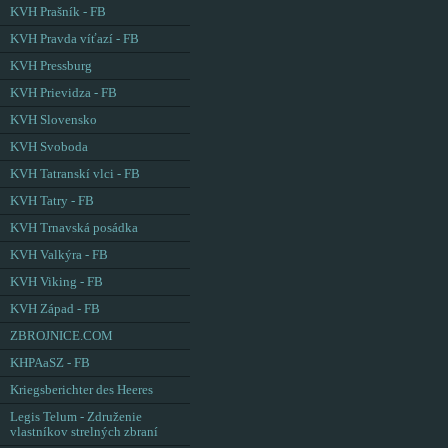
KVH Prašník - FB
KVH Pravda víťazí - FB
KVH Pressburg
KVH Prievidza - FB
KVH Slovensko
KVH Svoboda
KVH Tatranskí vlci - FB
KVH Tatry - FB
KVH Trnavská posádka
KVH Valkýra - FB
KVH Viking - FB
KVH Západ - FB
ZBROJNICE.COM
KHPAaSZ - FB
Kriegsberichter des Heeres
Legis Telum - Združenie
vlastníkov strelných zbraní