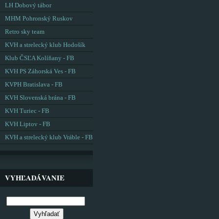
LH Dobový tábor
MHM Pohronský Ruskov
Retro sky team
KVH a strelecký klub Hodošík
Klub ČSĽA Kolíňany - FB
KVH PS Záhorská Ves - FB
KVPH Bratislava - FB
KVH Slovenská brána - FB
KVH Turiec - FB
KVH Liptov - FB
KVH a strelecký klub Vráble - FB
VYHĽADÁVANIE