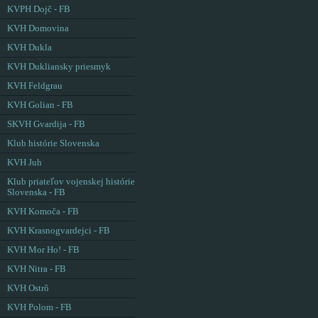
KVPH Dojč - FB
KVH Domovina
KVH Dukla
KVH Dukliansky priesmyk
KVH Feldgrau
KVH Golian - FB
SKVH Gvardija - FB
Klub histórie Slovenska
KVH Juh
Klub priateľov vojenskej histórie
Slovenska - FB
KVH Komoča - FB
KVH Krasnogvardejci - FB
KVH Mor Ho! - FB
KVH Nitra - FB
KVH Ostrô
KVH Polom - FB