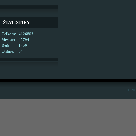
ŠTATISTIKY
Celkom:
4126803
Mesiac:
45794
Deň:
1450
Online:
64
© 20