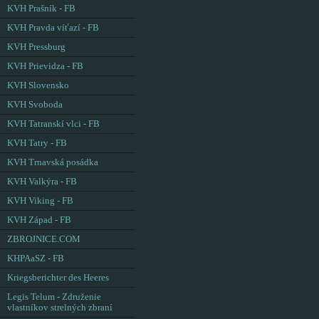
KVH Prašník - FB
KVH Pravda víťazí - FB
KVH Pressburg
KVH Prievidza - FB
KVH Slovensko
KVH Svoboda
KVH Tatranskí vlci - FB
KVH Tatry - FB
KVH Trnavská posádka
KVH Valkýra - FB
KVH Viking - FB
KVH Západ - FB
ZBROJNICE.COM
KHPAaSZ - FB
Kriegsberichter des Heeres
Legis Telum - Združenie
vlastníkov strelných zbraní