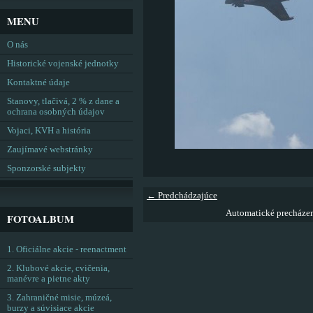
MENU
O nás
Historické vojenské jednotky
Kontaktné údaje
Stanovy, tlačivá, 2 % z dane a
ochrana osobných údajov
Vojaci, KVH a história
Zaujímavé webstránky
Sponzorské subjekty
← Predchádzajúce
Automatické precháze
FOTOALBUM
1. Oficiálne akcie - reenactment
2. Klubové akcie, cvičenia,
manévre a pietne akty
3. Zahraničné misie, múzeá,
burzy a súvisiace akcie