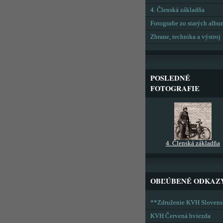
4. Členská základňa
Fotografie zo starých alb
Zbrane, technika a výstroj
POSLEDNÉ
FOTOGRAFIE
4. Členská základňa
OBĽÚBENÉ ODKAZ
**Združenie KVH Sloven
KVH Červená hviezda