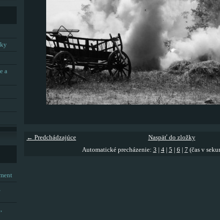
tky
e a
← Predchádzajúce
Naspäť do zložky
Automatické precházenie:
3
|
4
|
5
|
6
|
7
(čas v seku
tment
,
,