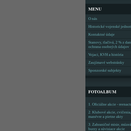
MENU
O nás
Historické vojenské jedno
Kontaktné údaje
Stanovy, tlačivá, 2 % z dan
ochrana osobných údajov
Vojaci, KVH a história
Zaujímavé webstránky
Sponzorské subjekty
FOTOALBUM
1. Oficiálne akcie - reenac
2. Klubové akcie, cvičenia
manévre a pietne akty
3. Zahraničné misie, múzeá
burzy a súvisiace akcie