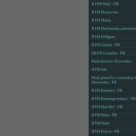
KVPH Dojč - FB
KVH Domovina
KVH Dukla
KVH Dukliansky priesmyk
KVH Feldgrau
KVH Golian - FB
SKVH Gvardija - FB
Klub histórie Slovenska
KVH Juh
Klub priateľov vojenskej h
Slovenska - FB
KVH Komoča - FB
KVH Krasnogvardejci - FB
KVH Mor Ho! - FB
KVH Nitra - FB
KVH Ostrô
KVH Polom - FB