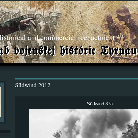
torical and commercial reenactment **
Südwind 2012
Südwind 37a