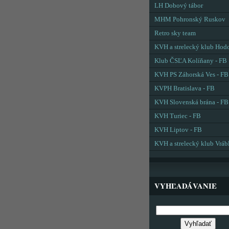
LH Dobový tábor
MHM Pohronský Ruskov
Retro sky team
KVH a strelecký klub Hod
Klub ČSĽA Kolíňany - FB
KVH PS Záhorská Ves - FB
KVPH Bratislava - FB
KVH Slovenská brána - FB
KVH Turiec - FB
KVH Liptov - FB
KVH a strelecký klub Vráb
VYHĽADÁVANIE