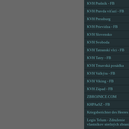
KVH Prašník - FB
KVH Pravda víťazí - FB
KVH Pressburg
KVH Prievidza - FB
KVH Slovensko
KVH Svoboda
KVH Tatranskí vlci - FB
KVH Tatry - FB
KVH Trnavská posádka
KVH Valkýra - FB
KVH Viking - FB
KVH Západ - FB
ZBROJNICE.COM
KHPAaSZ - FB
Kriegsberichter des Heeres
Legis Telum - Združenie
vlastníkov strelných zbran