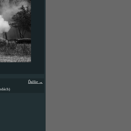
Ďalšie →
ndách)