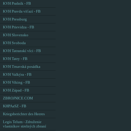
KVH Prašník - FB
KVH Pravda víťazí - FB
KVH Pressburg
KVH Prievidza - FB
KVH Slovensko
KVH Svoboda
KVH Tatranskí vlci - FB
KVH Tatry - FB
KVH Trnavská posádka
KVH Valkýra - FB
KVH Viking - FB
KVH Západ - FB
ZBROJNICE.COM
KHPAaSZ - FB
Kriegsberichter des Heeres
Legis Telum - Združenie
vlastníkov strelných zbraní