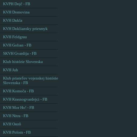
KVPH Dojč - FB
KVH Domovina
KVH Dukla
KVH Dukliansky priesmyk
KVH Feldgrau
KVH Golian - FB
SKVH Gvardija - FB
Klub histórie Slovenska
KVH Juh
Klub priateľov vojenskej histórie
Slovenska - FB
KVH Komoča - FB
KVH Krasnogvardejci - FB
KVH Mor Ho! - FB
KVH Nitra - FB
KVH Ostrô
KVH Polom - FB