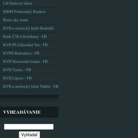
LH Dobový tábor
MHM Pohronský Ruskov
Retro sky team
KVH a strelecký klub Hodošík
Klub ČSĽA Kolíňany - FB
KVH PS Záhorská Ves - FB
KVPH Bratislava - FB
KVH Slovenská brána - FB
KVH Turiec - FB
KVH Liptov - FB
KVH a strelecký klub Vráble - FB
VYHĽADÁVANIE