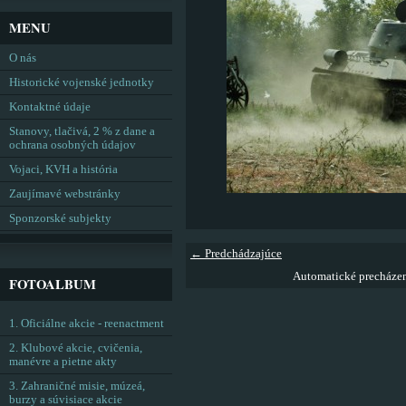
MENU
O nás
Historické vojenské jednotky
Kontaktné údaje
Stanovy, tlačivá, 2 % z dane a
ochrana osobných údajov
Vojaci, KVH a história
Zaujímavé webstránky
Sponzorské subjekty
← Predchádzajúce
Automatické precháze
FOTOALBUM
1. Oficiálne akcie - reenactment
2. Klubové akcie, cvičenia,
manévre a pietne akty
3. Zahraničné misie, múzeá,
burzy a súvisiace akcie