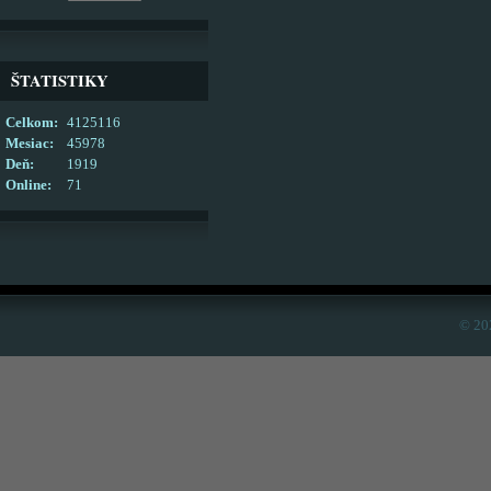
ŠTATISTIKY
Celkom:
4125116
Mesiac:
45978
Deň:
1919
Online:
71
© 20