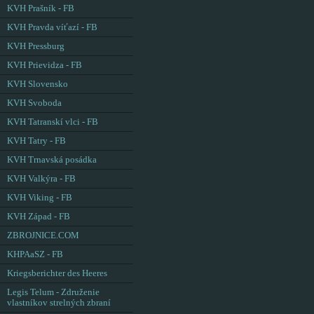
KVH Prašník - FB
KVH Pravda víťazí - FB
KVH Pressburg
KVH Prievidza - FB
KVH Slovensko
KVH Svoboda
KVH Tatranskí vlci - FB
KVH Tatry - FB
KVH Trnavská posádka
KVH Valkýra - FB
KVH Viking - FB
KVH Západ - FB
ZBROJNICE.COM
KHPAaSZ - FB
Kriegsberichter des Heeres
Legis Telum - Združenie
vlastníkov strelných zbraní