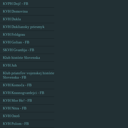
KVPH Dojč - FB
KVH Domovina
KVH Dukla
KVH Dukliansky priesmyk
KVH Feldgrau
KVH Golian - FB
SKVH Gvardija - FB
Klub histórie Slovenska
KVH Juh
Klub priateľov vojenskej histórie
Slovenska - FB
KVH Komoča - FB
KVH Krasnogvardejci - FB
KVH Mor Ho! - FB
KVH Nitra - FB
KVH Ostrô
KVH Polom - FB