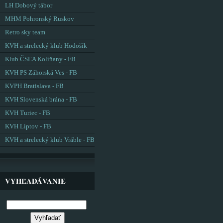
LH Dobový tábor
MHM Pohronský Ruskov
Retro sky team
KVH a strelecký klub Hodošík
Klub ČSĽA Kolíňany - FB
KVH PS Záhorská Ves - FB
KVPH Bratislava - FB
KVH Slovenská brána - FB
KVH Turiec - FB
KVH Liptov - FB
KVH a strelecký klub Vráble - FB
VYHĽADÁVANIE