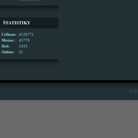
ŠTATISTIKY
Celkom:
4126771
Mesiac:
45779
Deň:
1433
Online:
51
© 20