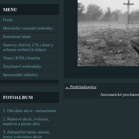
MENU
O nás
Historické vojenské jednotky
Kontaktné údaje
Stanovy, tlačivá, 2 % z dane a
ochrana osobných údajov
Vojaci, KVH a história
Zaujímavé webstránky
Sponzorské subjekty
← Predchádzajúce
Automatické precháze
FOTOALBUM
1. Oficiálne akcie - reenactment
2. Klubové akcie, cvičenia,
manévre a pietne akty
3. Zahraničné misie, múzeá,
burzy a súvisiace akcie