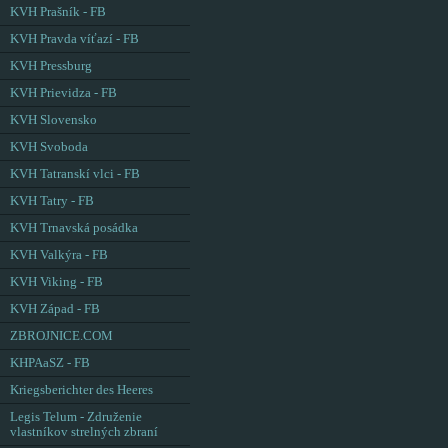
KVH Prašník - FB
KVH Pravda víťazí - FB
KVH Pressburg
KVH Prievidza - FB
KVH Slovensko
KVH Svoboda
KVH Tatranskí vlci - FB
KVH Tatry - FB
KVH Trnavská posádka
KVH Valkýra - FB
KVH Viking - FB
KVH Západ - FB
ZBROJNICE.COM
KHPAaSZ - FB
Kriegsberichter des Heeres
Legis Telum - Združenie
vlastníkov strelných zbraní