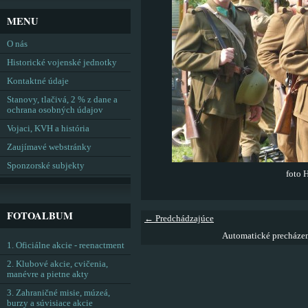
MENU
O nás
Historické vojenské jednotky
Kontaktné údaje
Stanovy, tlačivá, 2 % z dane a
ochrana osobných údajov
Vojaci, KVH a história
Zaujímavé webstránky
Sponzorské subjekty
foto 
FOTOALBUM
← Predchádzajúce
Automatické precháze
1. Oficiálne akcie - reenactment
2. Klubové akcie, cvičenia,
manévre a pietne akty
3. Zahraničné misie, múzeá,
burzy a súvisiace akcie