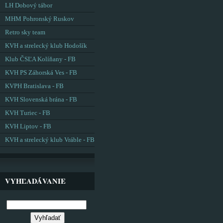
LH Dobový tábor
MHM Pohronský Ruskov
Retro sky team
KVH a strelecký klub Hodošík
Klub ČSĽA Kolíňany - FB
KVH PS Záhorská Ves - FB
KVPH Bratislava - FB
KVH Slovenská brána - FB
KVH Turiec - FB
KVH Liptov - FB
KVH a strelecký klub Vráble - FB
VYHĽADÁVANIE