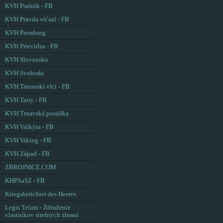
KVH Prašník - FB
KVH Pravda víťazí - FB
KVH Pressburg
KVH Prievidza - FB
KVH Slovensko
KVH Svoboda
KVH Tatranskí vlci - FB
KVH Tatry - FB
KVH Trnavská posádka
KVH Valkýra - FB
KVH Viking - FB
KVH Západ - FB
ZBROJNICE.COM
KHPAaSZ - FB
Kriegsberichter des Heeres
Legis Telum - Združenie
vlastníkov strelných zbraní