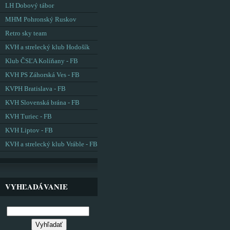
LH Dobový tábor
MHM Pohronský Ruskov
Retro sky team
KVH a strelecký klub Hodošík
Klub ČSĽA Kolíňany - FB
KVH PS Záhorská Ves - FB
KVPH Bratislava - FB
KVH Slovenská brána - FB
KVH Turiec - FB
KVH Liptov - FB
KVH a strelecký klub Vráble - FB
VYHĽADÁVANIE