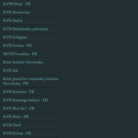
KVPH Dojč - FB
KVH Domovina
KVH Dukla
KVH Dukliansky priesmyk
KVH Feldgrau
KVH Golian - FB
SKVH Gvardija - FB
Klub histórie Slovenska
KVH Juh
Klub priateľov vojenskej histórie
Slovenska - FB
KVH Komoča - FB
KVH Krasnogvardejci - FB
KVH Mor Ho! - FB
KVH Nitra - FB
KVH Ostrô
KVH Polom - FB