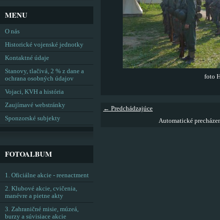
MENU
O nás
Historické vojenské jednotky
Kontaktné údaje
Stanovy, tlačivá, 2 % z dane a
foto 
ochrana osobných údajov
Vojaci, KVH a história
Zaujímavé webstránky
← Predchádzajúce
Sponzorské subjekty
Automatické precháze
FOTOALBUM
1. Oficiálne akcie - reenactment
2. Klubové akcie, cvičenia,
manévre a pietne akty
3. Zahraničné misie, múzeá,
burzy a súvisiace akcie