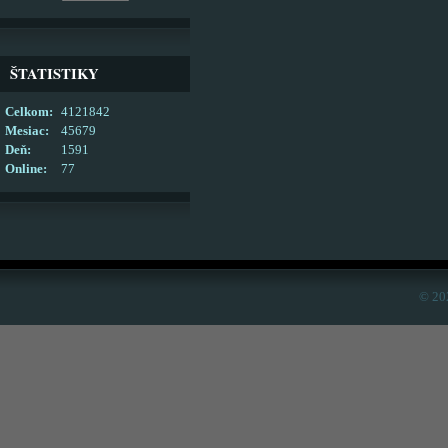
ŠTATISTIKY
Celkom:
4121842
Mesiac:
45679
Deň:
1591
Online:
77
© 20