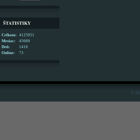
ŠTATISTIKY
Celkom:
4125951
Mesiac:
45689
Deň:
1418
Online:
73
© 20