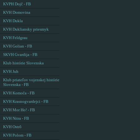
KVPH Dojč - FB
KVH Domovina
KVH Dukla
KVH Dukliansky priesmyk
KVH Feldgrau
KVH Golian - FB
SKVH Gvardija - FB
Klub histórie Slovenska
KVH Juh
Klub priateľov vojenskej histórie
Slovenska - FB
KVH Komoča - FB
KVH Krasnogvardejci - FB
KVH Mor Ho! - FB
KVH Nitra - FB
KVH Ostrô
KVH Polom - FB