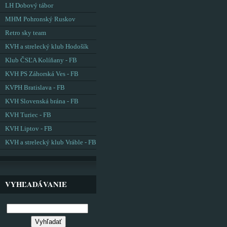
LH Dobový tábor
MHM Pohronský Ruskov
Retro sky team
KVH a strelecký klub Hodošík
Klub ČSĽA Kolíňany - FB
KVH PS Záhorská Ves - FB
KVPH Bratislava - FB
KVH Slovenská brána - FB
KVH Turiec - FB
KVH Liptov - FB
KVH a strelecký klub Vráble - FB
VYHĽADÁVANIE