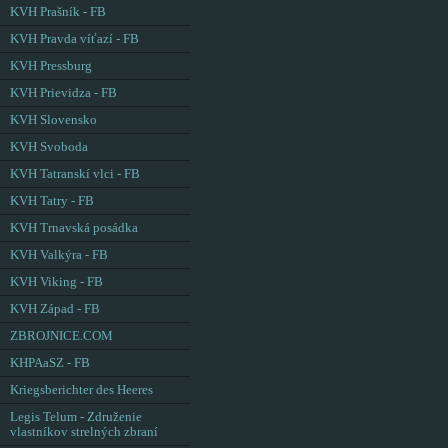
KVH Prašník - FB
KVH Pravda víťazí - FB
KVH Pressburg
KVH Prievidza - FB
KVH Slovensko
KVH Svoboda
KVH Tatranskí vlci - FB
KVH Tatry - FB
KVH Trnavská posádka
KVH Valkýra - FB
KVH Viking - FB
KVH Západ - FB
ZBROJNICE.COM
KHPAaSZ - FB
Kriegsberichter des Heeres
Legis Telum - Združenie
vlastníkov strelných zbraní