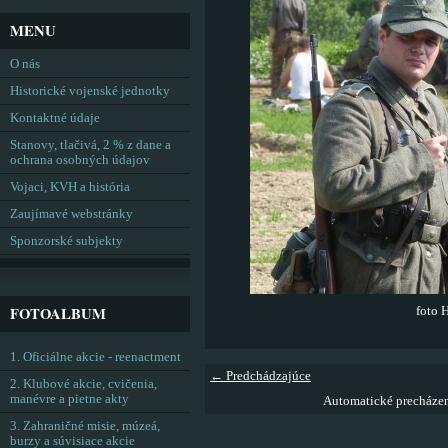
MENU
O nás
Historické vojenské jednotky
Kontaktné údaje
Stanovy, tlačivá, 2 % z dane a
ochrana osobných údajov
Vojaci, KVH a história
Zaujímavé webstránky
Sponzorské subjekty
FOTOALBUM
foto 
1. Oficiálne akcie - reenactment
← Predchádzajúce
2. Klubové akcie, cvičenia,
manévre a pietne akty
Automatické precháze
3. Zahraničné misie, múzeá,
burzy a súvisiace akcie