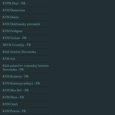
KVPH Dojč - FB
KVH Domovina
KVH Dukla
KVH Dukliansky priesmyk
KVH Feldgrau
KVH Golian - FB
SKVH Gvardija - FB
Klub histórie Slovenska
KVH Juh
Klub priateľov vojenskej histórie
Slovenska - FB
KVH Komoča - FB
KVH Krasnogvardejci - FB
KVH Mor Ho! - FB
KVH Nitra - FB
KVH Ostrô
KVH Polom - FB