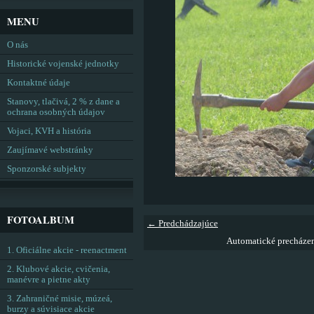
MENU
O nás
Historické vojenské jednotky
Kontaktné údaje
Stanovy, tlačivá, 2 % z dane a
ochrana osobných údajov
Vojaci, KVH a história
Zaujímavé webstránky
Sponzorské subjekty
FOTOALBUM
← Predchádzajúce
Automatické precháze
1. Oficiálne akcie - reenactment
2. Klubové akcie, cvičenia,
manévre a pietne akty
3. Zahraničné misie, múzeá,
burzy a súvisiace akcie