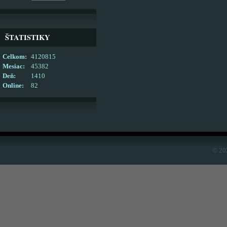
ŠTATISTIKY
Celkom:
4120815
Mesiac:
45382
Deň:
1410
Online:
82
© 20