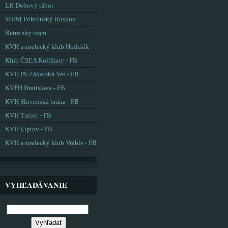
LH Dobový tábor
MHM Pohronský Ruskov
Retro sky team
KVH a strelecký klub Hodošík
Klub ČSĽA Kolíňany - FB
KVH PS Záhorská Ves - FB
KVPH Bratislava - FB
KVH Slovenská brána - FB
KVH Turiec - FB
KVH Liptov - FB
KVH a strelecký klub Vráble - FB
VYHĽADÁVANIE