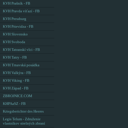
KVH Prašník - FB
KVH Pravda víťazí - FB
KVH Pressburg
KVH Prievidza - FB
KVH Slovensko
KVH Svoboda
KVH Tatranskí vlci - FB
KVH Tatry - FB
KVH Trnavská posádka
KVH Valkýra - FB
KVH Viking - FB
KVH Západ - FB
ZBROJNICE.COM
KHPAaSZ - FB
Kriegsberichter des Heeres
Legis Telum - Združenie
vlastníkov strelných zbraní