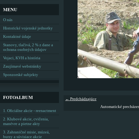
MENU
O nás
Historické vojenské jednotky
Kontaktné údaje
Stanovy, tlačivá, 2 % z dane a
ochrana osobných údajov
Vojaci, KVH a história
Zaujímavé webstránky
Sponzorské subjekty
FOTOALBUM
← Predchádzajúce
Automatické precháze
1. Oficiálne akcie - reenactment
2. Klubové akcie, cvičenia,
manévre a pietne akty
3. Zahraničné misie, múzeá,
burzy a súvisiace akcie