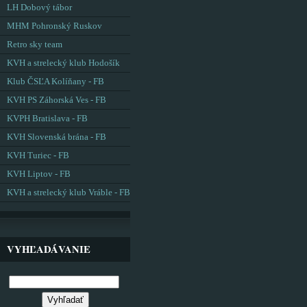
LH Dobový tábor
MHM Pohronský Ruskov
Retro sky team
KVH a strelecký klub Hodošík
Klub ČSĽA Kolíňany - FB
KVH PS Záhorská Ves - FB
KVPH Bratislava - FB
KVH Slovenská brána - FB
KVH Turiec - FB
KVH Liptov - FB
KVH a strelecký klub Vráble - FB
VYHĽADÁVANIE