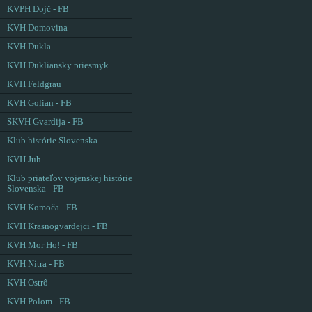
KVPH Dojč - FB
KVH Domovina
KVH Dukla
KVH Dukliansky priesmyk
KVH Feldgrau
KVH Golian - FB
SKVH Gvardija - FB
Klub histórie Slovenska
KVH Juh
Klub priateľov vojenskej histórie
Slovenska - FB
KVH Komoča - FB
KVH Krasnogvardejci - FB
KVH Mor Ho! - FB
KVH Nitra - FB
KVH Ostrô
KVH Polom - FB