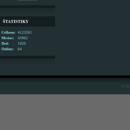
ŠTATISTIKY
Celkom:
4123261
Mesiac:
45962
Deň:
1920
Online:
64
© 20