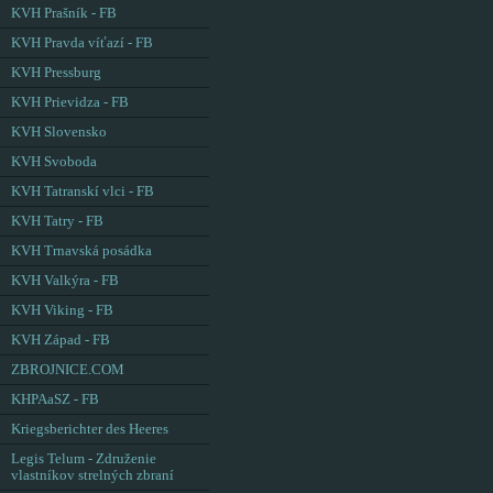
KVH Prašník - FB
KVH Pravda víťazí - FB
KVH Pressburg
KVH Prievidza - FB
KVH Slovensko
KVH Svoboda
KVH Tatranskí vlci - FB
KVH Tatry - FB
KVH Trnavská posádka
KVH Valkýra - FB
KVH Viking - FB
KVH Západ - FB
ZBROJNICE.COM
KHPAaSZ - FB
Kriegsberichter des Heeres
Legis Telum - Združenie
vlastníkov strelných zbraní